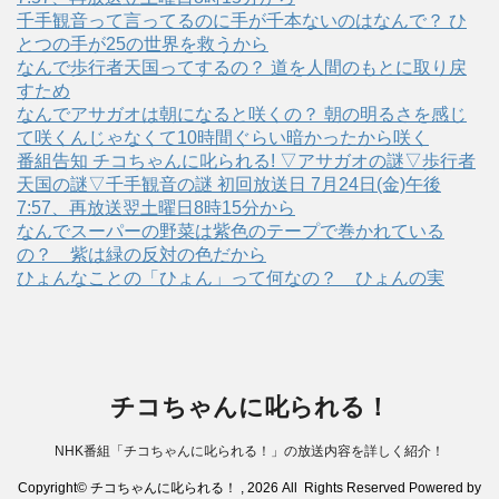
千手観音って言ってるのに手が千本ないのはなんで？ ひ
とつの手が25の世界を救うから
なんで歩行者天国ってするの？ 道を人間のもとに取り戻
すため
なんでアサガオは朝になると咲くの？ 朝の明るさを感じ
て咲くんじゃなくて10時間ぐらい暗かったから咲く
番組告知 チコちゃんに叱られる! ▽アサガオの謎▽歩行者
天国の謎▽千手観音の謎 初回放送日 7月24日(金)午後
7:57、再放送翌土曜日8時15分から
なんでスーパーの野菜は紫色のテープで巻かれている
の？ 紫は緑の反対の色だから
ひょんなことの「ひょん」って何なの？ ひょんの実
チコちゃんに叱られる！
NHK番組「チコちゃんに叱られる！」の放送内容を詳しく紹介！
Copyright© チコちゃんに叱られる！ , 2026 All Rights Reserved Powered by