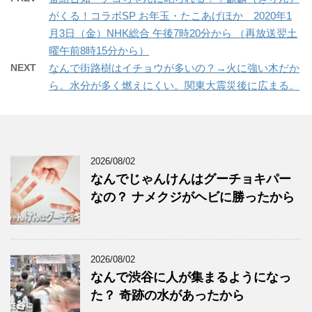
がくる！コラボSP お年玉・たこあげほか 2020年1
月3日（金）NHK総合 午後7時20分から （再放送翌土
曜午前8時15分から）
NEXT
なんで街路樹はイチョウが多いの？→火に強い木だか
ら。水分が多く燃えにくい。関東大震災後に広まる。
2026/08/02
なんでじゃんけんはグーチョキパー
なの？ ナメクジがヘビに勝ったから
2026/08/02
なんで渋谷に人が集まるようになっ
た？ 奇跡の水があったから