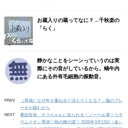
お蔵入りの蔵ってなに？→千秋楽の
「らく」
静かなことをシーンっていうのは実
際にその音がしているから。蝸牛内
にある外有毛細胞の振動音。
PREV
（再掲）なぜ年を重ねると涙もろくなる？→脳のブレ
ーキが緩むから
NEXT
番組告知 チコちゃんに叱られる！ノーベル賞！リチ
ウムイオン電池▽柿の種の謎▽ 2020年3月13日（金）