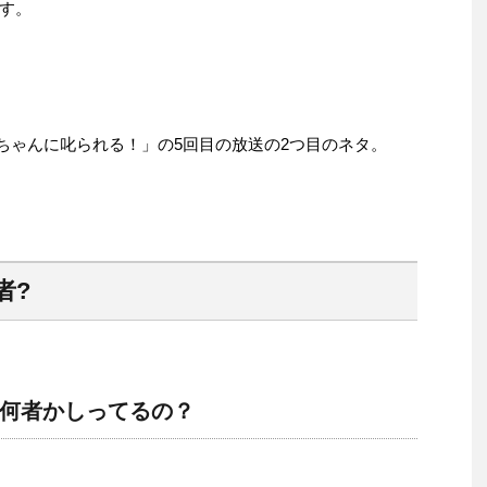
す。
チコちゃんに叱られる！」の5回目の放送の2つ目のネタ。
者?
何者かしってるの？