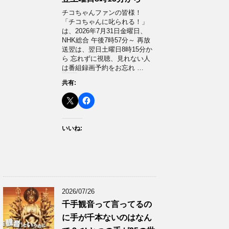
チコちゃんファンの皆様！
「チコちゃんに叱られる！」​
は、2026年7月31日金曜日、
NHK総合 午後7時57分～ 再放
送翌は、翌日土曜日8時15分か
ら 忘れずに視聴、見れない人
は番組録画予約をお忘れ …
共有:
いいね:
2026/07/26
千手観音って言ってるの
に手が千本ないのはなん