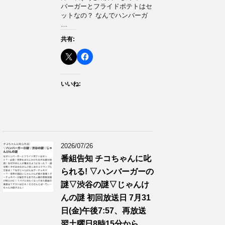
バーガーとフライドポテトはセ
ットなの？ なんでハンバーガ
…
共有:
いいね:
2026/07/26
番組告知 チコちゃんに叱
られる! ▽ハンバーガーの
謎▽渋谷の謎▽じゃんけ
んの謎 初回放送日 7月31
日(金)午後7:57、再放送
翌土曜日8時15分から