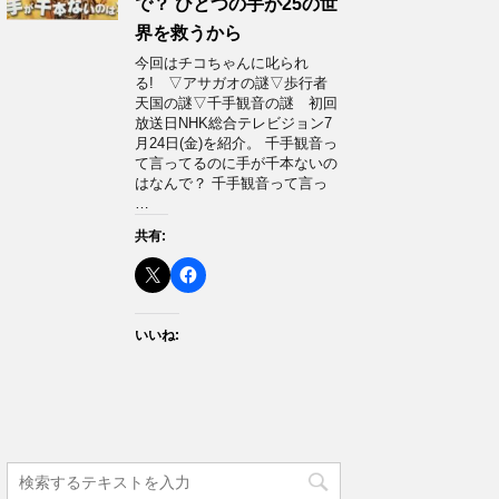
で？ ひとつの手が25の世
界を救うから
今回はチコちゃんに叱られ
る! ▽アサガオの謎▽歩行者
天国の謎▽千手観音の謎 初回
放送日NHK総合テレビジョン7
月24日(金)を紹介。 千手観音っ
て言ってるのに手が千本ないの
はなんで？ 千手観音って言っ
…
共有:
いいね: