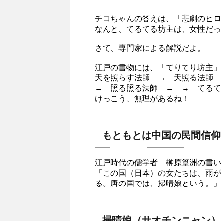
チコちゃんの答えは、「悲劇のヒロ
なんと、てるてる坊主は、女性だっ
さて、専門家による解説だよ。
江戸の書物には、「てりてり坊主」
天を照らす法師 → 天照る法師
→ 照る照る法師 → → てるて
けっこう、無理があるね！
もともとは中国の民間信仰
江戸時代の儒学者 榊原篁洲の書い
「この国（日本）の女たちは、雨が
る。唐の国では、掃晴娘という。」
掃晴娘（サオチンニャン）