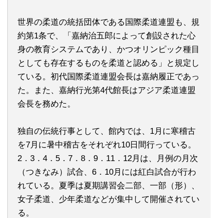
世界の柔道の統括団体である国際柔道連盟も、規
約第1条で、「嘉納治五郎によって創設された心
身の教育システムであり、かつオリンピック種目
としても存在するものを柔道と認める」と規定し
ている。初代国際柔道連盟会長は嘉納履正であっ
た。また、嘉納行光第4代館長はアジア柔道連盟
会長を務めた。
独自の伝統行事として、館内では、1月に寒稽古
を7月に暑中稽古をそれぞれ10日間行っている。
2．3．4．5．7．8．9．11．12月は、月例の月次
（つきなみ）試合、6．10月には紅白試合が行わ
れている。夏季は夏期講習会二部、一部（形）、
女子柔道、少年柔道などが集中して開催されてい
る。