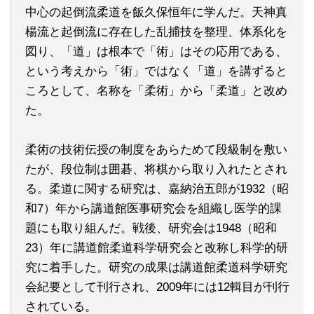
中心の起倒流柔道を飯久保恒年に学んだ。天神真
楊流と起倒流に存在した乱捕技を整理、体系化を
図り、「道」は根本で「術」はその応用である、
という考えから「術」ではなく「道」を講ずると
ころとして、名称を「柔術」から「柔道」と改め
た。
柔術の技術伝授の制度をあらためて段級制を敷い
たが、段位制は囲碁、将棋から取り入れたとされ
る。柔道に関する研究は、嘉納治五郎が1932（昭
和7）年から講道館医事研究会を組織し医学的課
題にも取り組んだ。戦後、研究会は1948（昭和
23）年に講道館柔道科学研究会と改称し科学的研
究に着手した。研究の成果は講道館柔道科学研究
会紀要として刊行され、2009年には12輯目が刊行
されている。