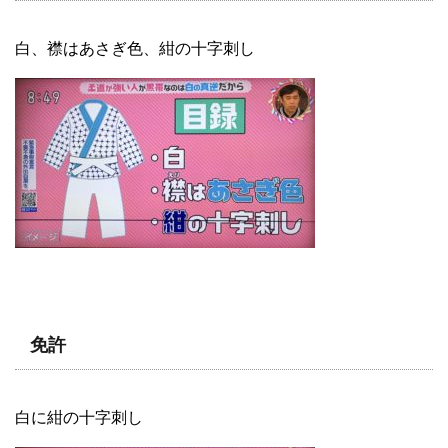
白、襟はあさぎ色、紺の十字刺し
免許
白に紺の十字刺し