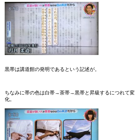
黒帯は講道館の発明であるという記述が。
ちなみに帯の色は白帯→茶帯→黒帯と昇級するにつれて変
化。