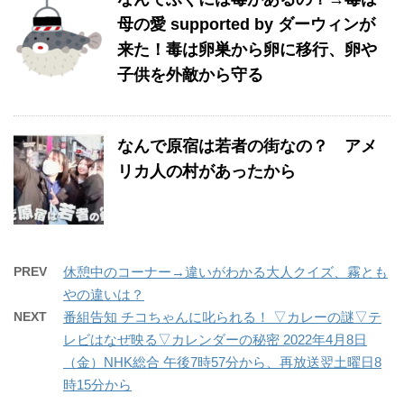
母の愛 supported by ダーウィンが
来た！毒は卵巣から卵に移行、卵や
子供を外敵から守る
なんで原宿は若者の街なの？ アメ
リカ人の村があったから
PREV
休憩中のコーナー→違いがわかる大人クイズ、霧とも
やの違いは？
NEXT
番組告知 チコちゃんに叱られる！ ▽カレーの謎▽テ
レビはなぜ映る▽カレンダーの秘密 2022年4月8日
（金）NHK総合 午後7時57分から、再放送翌土曜日8
時15分から