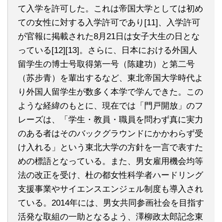
て入学を許可した。これは帝国大学としては初め
ての女性に対する入学許可であり[11]、入学許可
が官報に掲載された8月21日は女子大生の日とな
っている[12][13]。さらに、日本における外国人
留学生の博士号取得第一号（陈建功）と第二号
（苏步青）を輩出するなど、東北帝国大学時代よ
り外国人留学生が数多く本学で学んできた。この
ような経緯のもとに、現在では「門戸開放」のフ
レーズは、「学生・教員・職員を問わず真に実力
のある者はそのバックグラウンドにかかわらず受
け入れる」という東北大学の方針を一言で表すた
めの標語となっている。また、男女雇用機会均等
法の改正を受け、杜の都女性科学者ハードリング
支援事業やサイエンスエンジェル制度も導入され
ている。2014年には、男女共同参画社会を目指す
活発な取組の一助となるよう、澤柳政太郎記念東