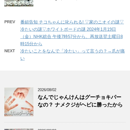
PREV
番組告知 チコちゃんに叱られる! ▽家のニオイの謎▽
冷たいの謎▽ホワイトボードの謎 2024年1月19日
（金）NHK総合 午後7時57分から、再放送翌土曜日8
時15分から
NEXT
冷たいことをなんで「冷たい」って言うの？→爪が痛
い
2026/08/02
なんでじゃんけんはグーチョキパー
なの？ ナメクジがヘビに勝ったから