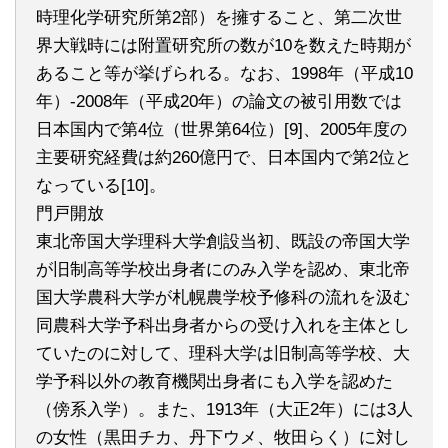
時理化学研究所第2部）を擁すること、第二次世
界大戦時には附置研究所の数が10を数えた時期が
あること等が挙げられる。なお、1998年（平成10
年）-2008年（平成20年）の論文の被引用数では
日本国内で第4位（世界第64位）[9]、2005年度の
主要研究経費は約260億円で、日本国内で第2位と
なっている[10]。
門戸開放
東北帝国大学理科大学創設当初、既設の帝国大学
が旧制高等学校出身者にのみ入学を認め、東北帝
国大学農科大学が札幌農学校予修科の流れを汲む
同農科大学予科出身者からの受け入れを主体とし
ていたのに対して、理科大学は旧制高等学校、大
学予科以外の教育機関出身者にも入学を認めた
（傍系入学）。また、1913年（大正2年）には3人
の女性（黒田チカ、丹下ウメ、牧田らく）に対し