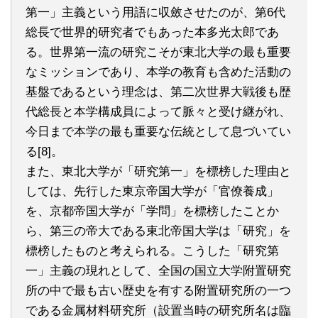
第一」主義という用語に収斂させたのが、第6代
総長で世界的研究者でもあった本多光太郎であ
る。世界第一流の研究こそが東北大学の最も重要
なミッションであり、本学の教育も含めた活動の
基盤であるという理念は、第二次世界大戦後も歴
代総長と本学構成員によって脈々と受け継がれ、
今日まで本学の最も重要な伝統として息づいてい
る[8]。
また、東北大学が「研究第一」を標榜した理由と
しては、先行した東京帝国大学が「官僚養成」
を、京都帝国大学が「学問」を標榜したことか
ら、第三の帝大である東北帝国大学は「研究」を
標榜したものと考えられる。こうした「研究第
一」主義の現れとして、全国の国立大学附置研究
所の中で最も古い歴史を有する附置研究所の一つ
である金属材料研究所（設置当時の研究所名は臨