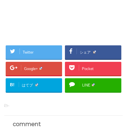
Twitter
シェア
Google+
Pocket
B!
はてブ
LINE
-
comment