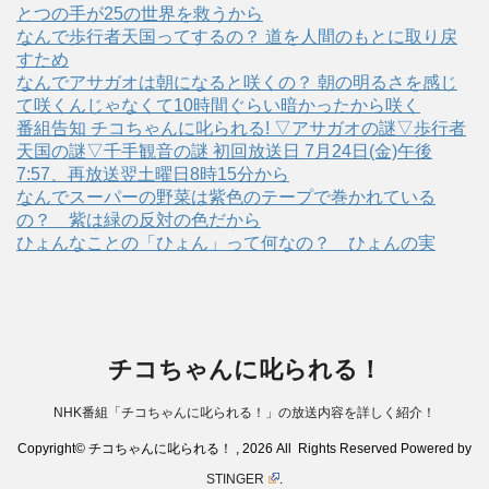
とつの手が25の世界を救うから
なんで歩行者天国ってするの？ 道を人間のもとに取り戻
すため
なんでアサガオは朝になると咲くの？ 朝の明るさを感じ
て咲くんじゃなくて10時間ぐらい暗かったから咲く
番組告知 チコちゃんに叱られる! ▽アサガオの謎▽歩行者
天国の謎▽千手観音の謎 初回放送日 7月24日(金)午後
7:57、再放送翌土曜日8時15分から
なんでスーパーの野菜は紫色のテープで巻かれている
の？ 紫は緑の反対の色だから
ひょんなことの「ひょん」って何なの？ ひょんの実
チコちゃんに叱られる！
NHK番組「チコちゃんに叱られる！」の放送内容を詳しく紹介！
Copyright© チコちゃんに叱られる！ , 2026 All Rights Reserved Powered by
STINGER
.