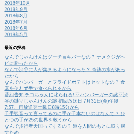
2018年10月
2018年9月
2018年8月
2018年7月
2018年6月
2018年5月
最近の投稿
なんでじゃんけんはグーチョキパーなの？ ナメクジがヘ
ビに勝ったから
なんで渋谷に人が集まるようになった？ 奇跡の水があっ
たから
なんでハンバーガーとフライドポテトはセットなの？ 食
器を使わず手で食べられるから
番組告知 チコちゃんに叱られる! ▽ハンバーガーの謎▽渋
谷の謎▽じゃんけんの謎 初回放送日 7月31日(金)午後
7:57、再放送翌土曜日8時15分から
千手観音って言ってるのに手が千本ないのはなんで？ ひ
とつの手が25の世界を救うから
なんで歩行者天国ってするの？ 道を人間のもとに取り戻
すため