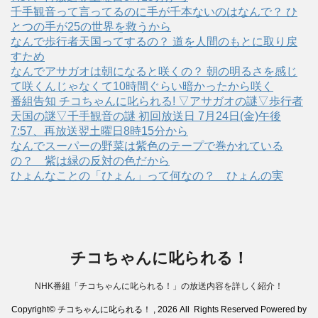
千手観音って言ってるのに手が千本ないのはなんで？ ひ
とつの手が25の世界を救うから
なんで歩行者天国ってするの？ 道を人間のもとに取り戻
すため
なんでアサガオは朝になると咲くの？ 朝の明るさを感じ
て咲くんじゃなくて10時間ぐらい暗かったから咲く
番組告知 チコちゃんに叱られる! ▽アサガオの謎▽歩行者
天国の謎▽千手観音の謎 初回放送日 7月24日(金)午後
7:57、再放送翌土曜日8時15分から
なんでスーパーの野菜は紫色のテープで巻かれている
の？ 紫は緑の反対の色だから
ひょんなことの「ひょん」って何なの？ ひょんの実
チコちゃんに叱られる！
NHK番組「チコちゃんに叱られる！」の放送内容を詳しく紹介！
Copyright© チコちゃんに叱られる！ , 2026 All Rights Reserved Powered by