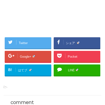
Twitter
シェア
Google+
Pocket
B!
はてブ
LINE
-
comment