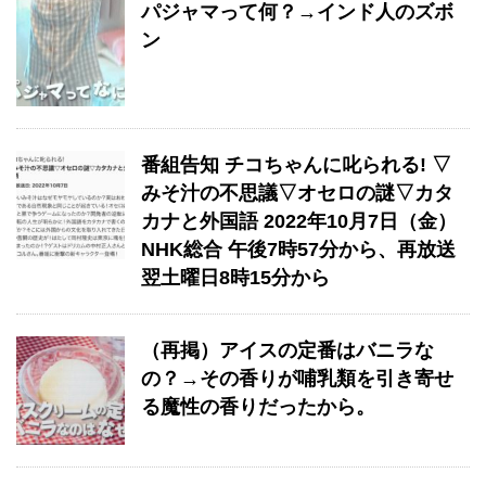
パジャマって何？→インド人のズボ
ン
番組告知 チコちゃんに叱られる! ▽
みそ汁の不思議▽オセロの謎▽カタ
カナと外国語 2022年10月7日（金）
NHK総合 午後7時57分から、再放送
翌土曜日8時15分から
（再掲）アイスの定番はバニラな
の？→その香りが哺乳類を引き寄せ
る魔性の香りだったから。