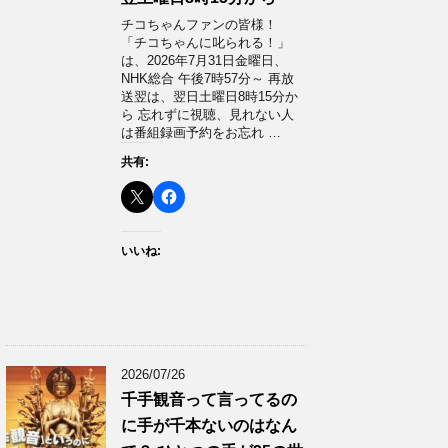
チコちゃんファンの皆様！
「チコちゃんに叱られる！」​
は、2026年7月31日金曜日、
NHK総合 午後7時57分～ 再放
送翌は、翌日土曜日8時15分か
ら 忘れずに視聴、見れない人
は番組録画予約をお忘れ …
共有:
いいね:
2026/07/26
千手観音って言ってるの
に手が千本ないのはなん