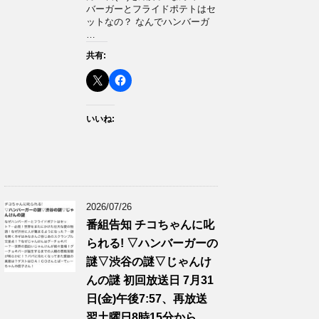
バーガーとフライドポテトはセ
ットなの？ なんでハンバーガ
…
共有:
いいね:
2026/07/26
番組告知 チコちゃんに叱
られる! ▽ハンバーガーの
謎▽渋谷の謎▽じゃんけ
んの謎 初回放送日 7月31
日(金)午後7:57、再放送
翌土曜日8時15分から