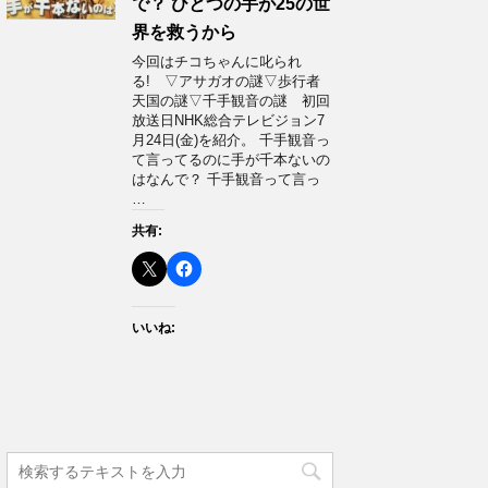
で？ ひとつの手が25の世
界を救うから
今回はチコちゃんに叱られ
る! ▽アサガオの謎▽歩行者
天国の謎▽千手観音の謎 初回
放送日NHK総合テレビジョン7
月24日(金)を紹介。 千手観音っ
て言ってるのに手が千本ないの
はなんで？ 千手観音って言っ
…
共有:
いいね: