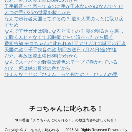
7:57、再放送翌土曜日8時15分から
千手観音って言ってるのに手が千本ないのはなんで？ ひ
とつの手が25の世界を救うから
なんで歩行者天国ってするの？ 道を人間のもとに取り戻
すため
なんでアサガオは朝になると咲くの？ 朝の明るさを感じ
て咲くんじゃなくて10時間ぐらい暗かったから咲く
番組告知 チコちゃんに叱られる! ▽アサガオの謎▽歩行者
天国の謎▽千手観音の謎 初回放送日 7月24日(金)午後
7:57、再放送翌土曜日8時15分から
なんでスーパーの野菜は紫色のテープで巻かれている
の？ 紫は緑の反対の色だから
ひょんなことの「ひょん」って何なの？ ひょんの実
チコちゃんに叱られる！
NHK番組「チコちゃんに叱られる！」の放送内容を詳しく紹介！
Copyright© チコちゃんに叱られる！ , 2026 All Rights Reserved Powered by