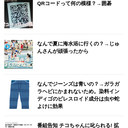
QRコードって何の模様？→囲碁
なんで夏に海水浴に行くの？→じゅ
んさんが頑張ったから
なんでジーンズは青いの？→ガラガ
ラヘビにかまれないため。染料イン
ディゴのピレスロイド成分は虫や蛇
よけに効果
番組告知 チコちゃんに叱られる! 拡