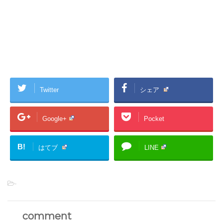
Twitter
シェア
Google+
Pocket
B!
はてブ
LINE
-
comment