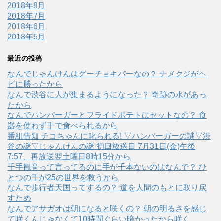
2018年8月
2018年7月
2018年6月
2018年5月
最近の投稿
なんでじゃんけんはグーチョキパーなの？ ナメクジがヘ
ビに勝ったから
なんで渋谷に人が集まるようになった？ 奇跡の水があっ
たから
なんでハンバーガーとフライドポテトはセットなの？ 食
器を使わず手で食べられるから
番組告知 チコちゃんに叱られる! ▽ハンバーガーの謎▽渋
谷の謎▽じゃんけんの謎 初回放送日 7月31日(金)午後
7:57、再放送翌土曜日8時15分から
千手観音って言ってるのに手が千本ないのはなんで？ ひ
とつの手が25の世界を救うから
なんで歩行者天国ってするの？ 道を人間のもとに取り戻
すため
なんでアサガオは朝になると咲くの？ 朝の明るさを感じ
て咲くんじゃなくて10時間ぐらい暗かったから咲く