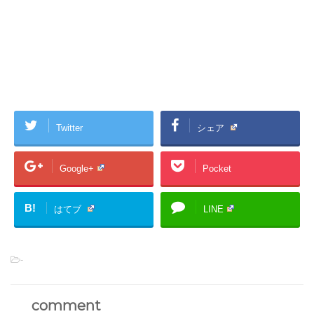
Twitter
シェア
Google+
Pocket
B!
はてブ
LINE
-
comment