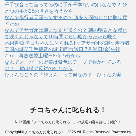
千手観音って言ってるのに手が千本ないのはなんで？ ひ
とつの手が25の世界を救うから
なんで歩行者天国ってするの？ 道を人間のもとに取り戻
すため
なんでアサガオは朝になると咲くの？ 朝の明るさを感じ
て咲くんじゃなくて10時間ぐらい暗かったから咲く
番組告知 チコちゃんに叱られる! ▽アサガオの謎▽歩行者
天国の謎▽千手観音の謎 初回放送日 7月24日(金)午後
7:57、再放送翌土曜日8時15分から
なんでスーパーの野菜は紫色のテープで巻かれている
の？ 紫は緑の反対の色だから
ひょんなことの「ひょん」って何なの？ ひょんの実
チコちゃんに叱られる！
NHK番組「チコちゃんに叱られる！」の放送内容を詳しく紹介！
Copyright© チコちゃんに叱られる！ , 2026 All Rights Reserved Powered by