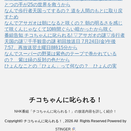
とつの手が25の世界を救うから
なんで歩行者天国ってするの？ 道を人間のもとに取り戻
すため
なんでアサガオは朝になると咲くの？ 朝の明るさを感じ
て咲くんじゃなくて10時間ぐらい暗かったから咲く
番組告知 チコちゃんに叱られる! ▽アサガオの謎▽歩行者
天国の謎▽千手観音の謎 初回放送日 7月24日(金)午後
7:57、再放送翌土曜日8時15分から
なんでスーパーの野菜は紫色のテープで巻かれている
の？ 紫は緑の反対の色だから
ひょんなことの「ひょん」って何なの？ ひょんの実
チコちゃんに叱られる！
NHK番組「チコちゃんに叱られる！」の放送内容を詳しく紹介！
Copyright© チコちゃんに叱られる！ , 2026 All Rights Reserved Powered by
STINGER
.