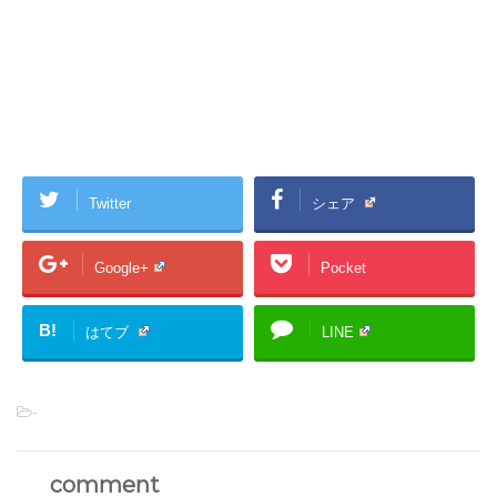
Twitter
シェア
Google+
Pocket
B!
はてブ
LINE
-
comment