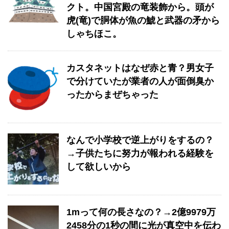
クト。中国宮殿の竜装飾から。頭が
虎(竜)で胴体が魚の鯱と武器の矛から
しゃちほこ。
カスタネットはなぜ赤と青？男女子
で分けていたが業者の人が面倒臭か
ったからまぜちゃった
なんで小学校で逆上がりをするの？
→子供たちに努力が報われる経験を
して欲しいから
1mって何の長さなの？→2億9979万
2458分の1秒の間に光が真空中を伝わ