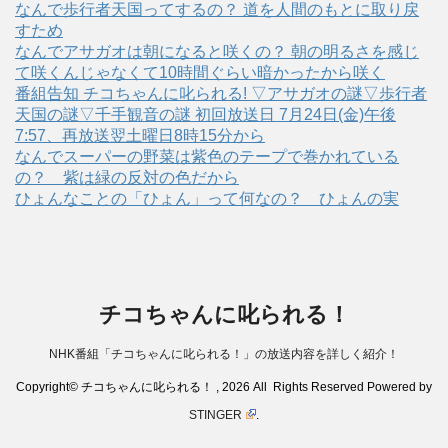
なんで歩行者天国ってするの？ 道を人間のもとに取り戻
すため
なんでアサガオは朝になると咲くの？ 朝の明るさを感じ
て咲くんじゃなくて10時間ぐらい暗かったから咲く
番組告知 チコちゃんに叱られる! ▽アサガオの謎▽歩行者
天国の謎▽千手観音の謎 初回放送日 7月24日(金)午後
7:57、再放送翌土曜日8時15分から
なんでスーパーの野菜は紫色のテープで巻かれている
の？ 紫は緑の反対の色だから
ひょんなことの「ひょん」って何なの？ ひょんの実
チコちゃんに叱られる！
NHK番組「チコちゃんに叱られる！」の放送内容を詳しく紹介！
Copyright© チコちゃんに叱られる！ , 2026 All Rights Reserved Powered by
STINGER
.