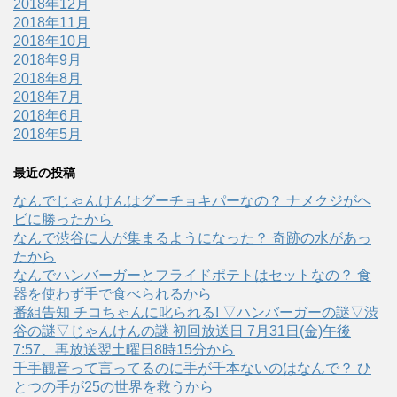
2018年12月
2018年11月
2018年10月
2018年9月
2018年8月
2018年7月
2018年6月
2018年5月
最近の投稿
なんでじゃんけんはグーチョキパーなの？ ナメクジがヘ
ビに勝ったから
なんで渋谷に人が集まるようになった？ 奇跡の水があっ
たから
なんでハンバーガーとフライドポテトはセットなの？ 食
器を使わず手で食べられるから
番組告知 チコちゃんに叱られる! ▽ハンバーガーの謎▽渋
谷の謎▽じゃんけんの謎 初回放送日 7月31日(金)午後
7:57、再放送翌土曜日8時15分から
千手観音って言ってるのに手が千本ないのはなんで？ ひ
とつの手が25の世界を救うから