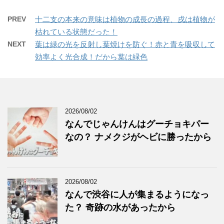
PREV
十二支の本来の意味は植物の成長の過程、戌は植物が
枯れている状態だった！
NEXT
葉は緑の光を反射し葉焼けを防ぐ！赤と青を吸収して
効率よく光合成！だから葉は緑色
2026/08/02
なんでじゃんけんはグーチョキパー
なの？ ナメクジがヘビに勝ったから
2026/08/02
なんで渋谷に人が集まるようになっ
た？ 奇跡の水があったから