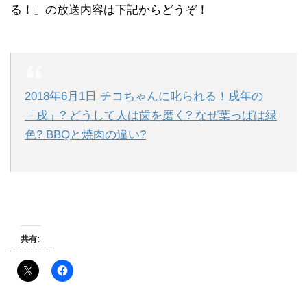
る！」の放送内容は下記からどうぞ！
2018年6月1日 チコちゃんに叱られる！戌年の
「戌」? どうして人は歯を磨く? なぜ葉っぱは緑
色? BBQと焼肉の違い?
共有: