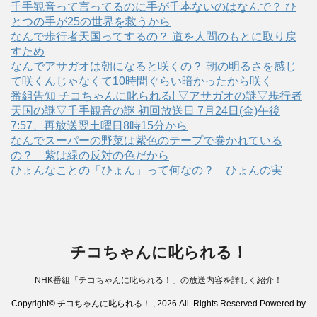
千手観音って言ってるのに手が千本ないのはなんで？ ひ
とつの手が25の世界を救うから
なんで歩行者天国ってするの？ 道を人間のもとに取り戻
すため
なんでアサガオは朝になると咲くの？ 朝の明るさを感じ
て咲くんじゃなくて10時間ぐらい暗かったから咲く
番組告知 チコちゃんに叱られる! ▽アサガオの謎▽歩行者
天国の謎▽千手観音の謎 初回放送日 7月24日(金)午後
7:57、再放送翌土曜日8時15分から
なんでスーパーの野菜は紫色のテープで巻かれている
の？ 紫は緑の反対の色だから
ひょんなことの「ひょん」って何なの？ ひょんの実
チコちゃんに叱られる！
NHK番組「チコちゃんに叱られる！」の放送内容を詳しく紹介！
Copyright© チコちゃんに叱られる！ , 2026 All Rights Reserved Powered by