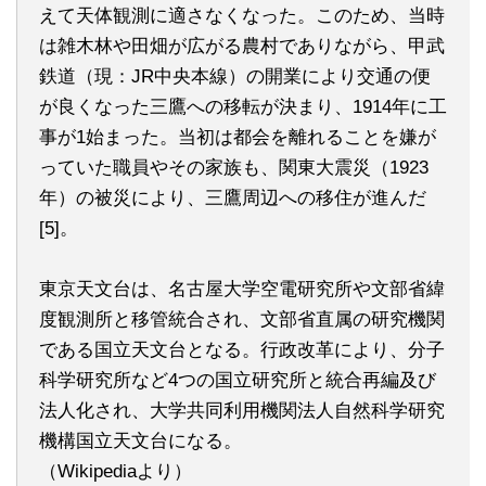
えて天体観測に適さなくなった。このため、当時
は雑木林や田畑が広がる農村でありながら、甲武
鉄道（現：JR中央本線）の開業により交通の便
が良くなった三鷹への移転が決まり、1914年に工
事が1始まった。当初は都会を離れることを嫌が
っていた職員やその家族も、関東大震災（1923
年）の被災により、三鷹周辺への移住が進んだ
[5]。
東京天文台は、名古屋大学空電研究所や文部省緯
度観測所と移管統合され、文部省直属の研究機関
である国立天文台となる。行政改革により、分子
科学研究所など4つの国立研究所と統合再編及び
法人化され、大学共同利用機関法人自然科学研究
機構国立天文台になる。
（Wikipediaより）