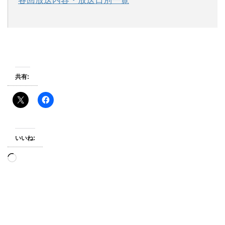
各回放送内容・放送日別一覧
共有:
いいね:
読
み
込
み
中…