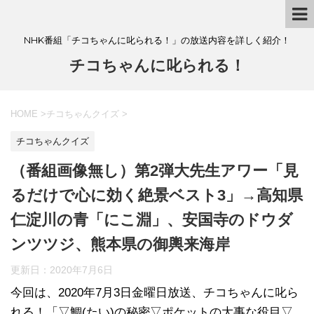
NHK番組「チコちゃんに叱られる！」の放送内容を詳しく紹介！
チコちゃんに叱られる！
HOME
>
チコちゃんクイズ
>
チコちゃんクイズ
（番組画像無し）第2弾大先生アワー「見
るだけで心に効く絶景ベスト3」→高知県
仁淀川の青「にこ淵」、安国寺のドウダ
ンツツジ、熊本県の御輿来海岸
更新日：
2020年7月6日
今回は、2020年7月3日金曜日放送、チコちゃんに叱ら
れる！「▽鯛(たい)の秘密▽ポケットの大事な役目▽