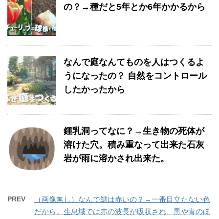
の？→種だと5年とか6年かかるから
なんで庭なんてものを人はつくるよ
うになったの？ 自然をコントロール
したかったから
鍾乳洞ってなに？→生き物の死体が
溶けた穴。積み重なって出来た石灰
岩が雨に溶かされ出来た。
PREV
（画像無し）なんで鯛は赤いの？→一番目立たない色
だから。生息域では赤の波長が吸収され、黒や青のほ