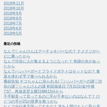
2018年11月
2018年10月
2018年9月
2018年8月
2018年7月
2018年6月
2018年5月
最近の投稿
なんでじゃんけんはグーチョキパーなの？ ナメクジがヘ
ビに勝ったから
なんで渋谷に人が集まるようになった？ 奇跡の水があっ
たから
なんでハンバーガーとフライドポテトはセットなの？ 食
器を使わず手で食べられるから
番組告知 チコちゃんに叱られる! ▽ハンバーガーの謎▽渋
谷の謎▽じゃんけんの謎 初回放送日 7月31日(金)午後
7:57、再放送翌土曜日8時15分から
千手観音って言ってるのに手が千本ないのはなんで？ ひ
とつの手が25の世界を救うから
なんで歩行者天国ってするの？ 道を人間のもとに取り戻