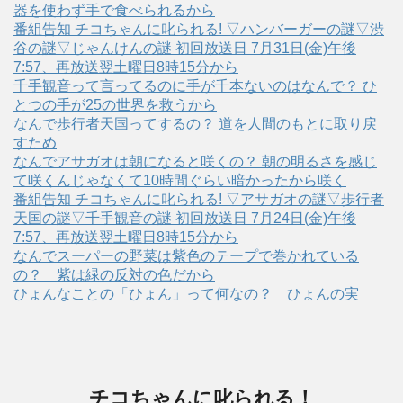
器を使わず手で食べられるから
番組告知 チコちゃんに叱られる! ▽ハンバーガーの謎▽渋
谷の謎▽じゃんけんの謎 初回放送日 7月31日(金)午後
7:57、再放送翌土曜日8時15分から
千手観音って言ってるのに手が千本ないのはなんで？ ひ
とつの手が25の世界を救うから
なんで歩行者天国ってするの？ 道を人間のもとに取り戻
すため
なんでアサガオは朝になると咲くの？ 朝の明るさを感じ
て咲くんじゃなくて10時間ぐらい暗かったから咲く
番組告知 チコちゃんに叱られる! ▽アサガオの謎▽歩行者
天国の謎▽千手観音の謎 初回放送日 7月24日(金)午後
7:57、再放送翌土曜日8時15分から
なんでスーパーの野菜は紫色のテープで巻かれている
の？ 紫は緑の反対の色だから
ひょんなことの「ひょん」って何なの？ ひょんの実
チコちゃんに叱られる！