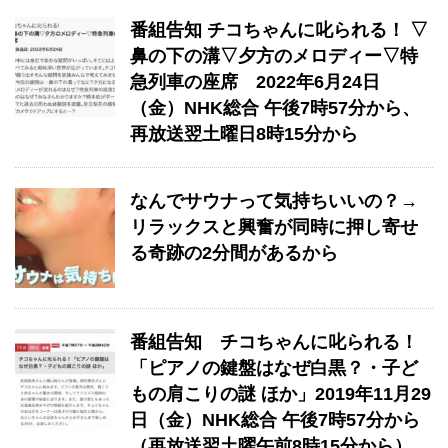
番組告知 チコちゃんに叱られる！ ▽
鼻の下の溝▽夕方のメロディー▽特
急列車の座席 2022年6月24日
（金）NHK総合 午後7時57分から、
再放送翌土曜日8時15分から
なんでサウナって気持ちいいの？→
リラックスと興奮が同時に押し寄せ
る奇跡の2分間があるから
番組告知 チコちゃんに叱られる！
「ピアノの鍵盤はなぜ白黒？・子ど
もの肩こりの謎 ほか」2019年11月29
日（金）NHK総合 午後7時57分から
（再放送翌土曜午前8時15分から）