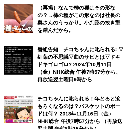
（再掲）なんで柿の種はその形な
の？→柿の種がこの形なのは社長の
奥さんのうっかり。小判形の抜き型
を踏んだから。
番組告知 チコちゃんに叱られる! ▽
紅葉の不思議▽曲のサビとは▽ドキ
ドキゴロゴロ? 2024年10月11日
（金）NHK総合 午後7時57分から、
再放送翌土曜日9時から
チコちゃんに叱られる！年とると涙
もろくなるのは？バスケットのボー
ドは何？ 2018年11月16日（金）
NHK総合 午後7時57分から （再放送
翌土曜 午前8時15分から）