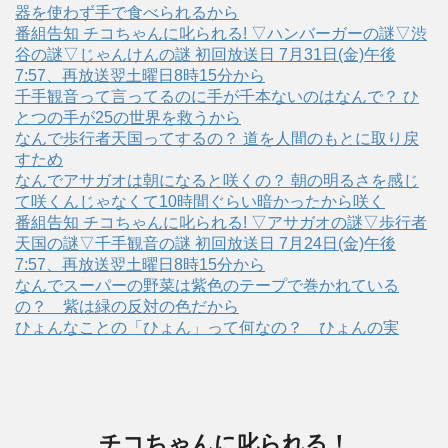
器を使わず手で食べられるから
番組告知 チコちゃんに叱られる! ▽ハンバーガーの謎▽渋
谷の謎▽じゃんけんの謎 初回放送日 7月31日(金)午後
7:57、再放送翌土曜日8時15分から
千手観音って言ってるのに手が千本ないのはなんで？ ひ
とつの手が25の世界を救うから
なんで歩行者天国ってするの？ 道を人間のもとに取り戻
すため
なんでアサガオは朝になると咲くの？ 朝の明るさを感じ
て咲くんじゃなくて10時間ぐらい暗かったから咲く
番組告知 チコちゃんに叱られる! ▽アサガオの謎▽歩行者
天国の謎▽千手観音の謎 初回放送日 7月24日(金)午後
7:57、再放送翌土曜日8時15分から
なんでスーパーの野菜は紫色のテープで巻かれている
の？ 紫は緑の反対の色だから
ひょんなことの「ひょん」って何なの？ ひょんの実
チコちゃんに叱られる！