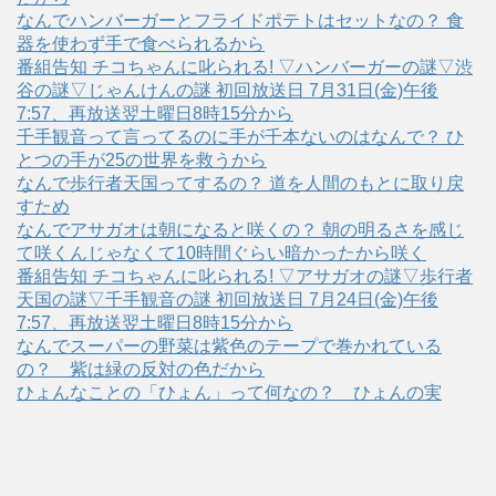
なんでハンバーガーとフライドポテトはセットなの？ 食
器を使わず手で食べられるから
番組告知 チコちゃんに叱られる! ▽ハンバーガーの謎▽渋
谷の謎▽じゃんけんの謎 初回放送日 7月31日(金)午後
7:57、再放送翌土曜日8時15分から
千手観音って言ってるのに手が千本ないのはなんで？ ひ
とつの手が25の世界を救うから
なんで歩行者天国ってするの？ 道を人間のもとに取り戻
すため
なんでアサガオは朝になると咲くの？ 朝の明るさを感じ
て咲くんじゃなくて10時間ぐらい暗かったから咲く
番組告知 チコちゃんに叱られる! ▽アサガオの謎▽歩行者
天国の謎▽千手観音の謎 初回放送日 7月24日(金)午後
7:57、再放送翌土曜日8時15分から
なんでスーパーの野菜は紫色のテープで巻かれている
の？ 紫は緑の反対の色だから
ひょんなことの「ひょん」って何なの？ ひょんの実