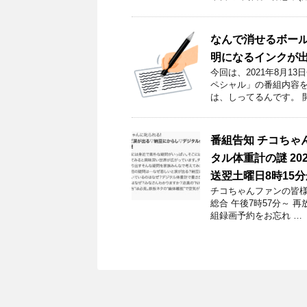
なんで消せるボー
明になるインクが
今回は、2021年8月1
ペシャル」の番組内容を
は、しってるんです。 
番組告知 チコちゃ
タル体重計の謎 20
送翌土曜日8時15
チコちゃんファンの皆様！
総合 午後7時57分～ 
組録画予約をお忘れ …