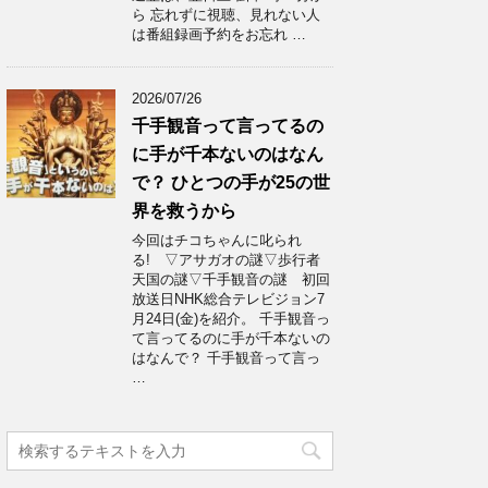
ら 忘れずに視聴、見れない人
は番組録画予約をお忘れ …
2026/07/26
千手観音って言ってるの
に手が千本ないのはなん
で？ ひとつの手が25の世
界を救うから
今回はチコちゃんに叱られ
る! ▽アサガオの謎▽歩行者
天国の謎▽千手観音の謎 初回
放送日NHK総合テレビジョン7
月24日(金)を紹介。 千手観音っ
て言ってるのに手が千本ないの
はなんで？ 千手観音って言っ
…