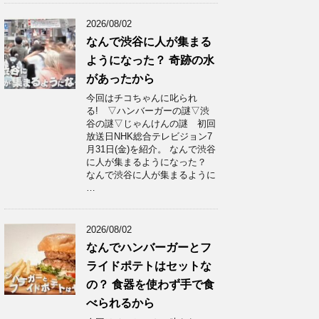
2026/08/02
なんで渋谷に人が集まる
ようになった？ 奇跡の水
があったから
今回はチコちゃんに叱られ
る! ▽ハンバーガーの謎▽渋
谷の謎▽じゃんけんの謎 初回
放送日NHK総合テレビジョン7
月31日(金)を紹介。 なんで渋谷
に人が集まるようになった？
なんで渋谷に人が集まるように
…
2026/08/02
なんでハンバーガーとフ
ライドポテトはセットな
の？ 食器を使わず手で食
べられるから