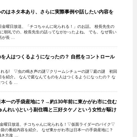
いのはネタ本あり、さらに実際事例や話したい内容を
26日金曜日放送、「チコちゃんに叱られる！」のお話。 校長先生の
かに朝礼での、校長先生の話ってながかったよね。 でも、なぜ長い
話が長 …
を人はつくるようになったの？ 自然をコントロール
れる! ▽虫の鳴き声の謎▽クリームシチューの謎▽庭の謎 初回
24日を紹介。 なんで庭なんてものを人はつくるようになったの？ な
つくる …
本一の手袋産地に？→約130年前に東かがわ市に住む
ゅんれい)という副住職と三好タケノという女性が駆け
り
14日金曜日放送、チコちゃんに叱られる！▽仮面ライダーのバイク▽
袋の番組内容を紹介。 なぜ東かがわ市は日本一の手袋産地に？
働き方改 …