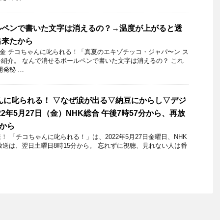
ルペンで書いた文字は消えるの？→温度が上がると透
出来たから
3日金 チコちゃんに叱られる！「真夏のエキゾチッコ・ジャパ〜ン ス
紹介。 なんで消せるボールペンで書いた文字は消えるの？ これ
開発秘 …
んに叱られる！ ▽なぜ涙が出る▽納豆にからし▽デジ
22年5月27日（金）NHK総合 午後7時57分から、再放
分から
 「チコちゃんに叱られる！」​は、2022年5月27日金曜日、NHK
再放送は、翌日土曜日8時15分から。 忘れずに視聴、見れない人は番