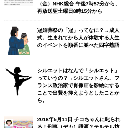
（金）NHK総合 午後7時57分から、
再放送翌土曜日8時15分から
冠婚葬祭の「冠」ってなに？→成人
式。生まれてから人が体験する人生
のイベントを順番に並べた四字熟語
シルエットはなんで「シルエット」
っていうの？→シルエットさん。フ
ランス政治家で肖像画を影絵にする
ことで出費を抑えようとしたことか
ら。
2018年5月11日 チコちゃんに叱られ
る！刑事（デカ）語源？テルテル坊