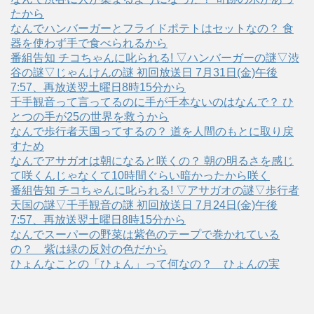
たから
なんでハンバーガーとフライドポテトはセットなの？ 食
器を使わず手で食べられるから
番組告知 チコちゃんに叱られる! ▽ハンバーガーの謎▽渋
谷の謎▽じゃんけんの謎 初回放送日 7月31日(金)午後
7:57、再放送翌土曜日8時15分から
千手観音って言ってるのに手が千本ないのはなんで？ ひ
とつの手が25の世界を救うから
なんで歩行者天国ってするの？ 道を人間のもとに取り戻
すため
なんでアサガオは朝になると咲くの？ 朝の明るさを感じ
て咲くんじゃなくて10時間ぐらい暗かったから咲く
番組告知 チコちゃんに叱られる! ▽アサガオの謎▽歩行者
天国の謎▽千手観音の謎 初回放送日 7月24日(金)午後
7:57、再放送翌土曜日8時15分から
なんでスーパーの野菜は紫色のテープで巻かれている
の？ 紫は緑の反対の色だから
ひょんなことの「ひょん」って何なの？ ひょんの実