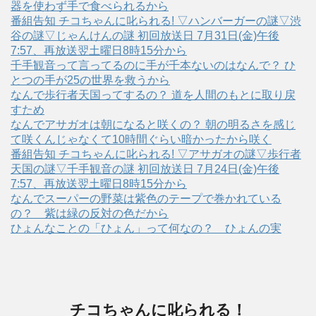
器を使わず手で食べられるから
番組告知 チコちゃんに叱られる! ▽ハンバーガーの謎▽渋
谷の謎▽じゃんけんの謎 初回放送日 7月31日(金)午後
7:57、再放送翌土曜日8時15分から
千手観音って言ってるのに手が千本ないのはなんで？ ひ
とつの手が25の世界を救うから
なんで歩行者天国ってするの？ 道を人間のもとに取り戻
すため
なんでアサガオは朝になると咲くの？ 朝の明るさを感じ
て咲くんじゃなくて10時間ぐらい暗かったから咲く
番組告知 チコちゃんに叱られる! ▽アサガオの謎▽歩行者
天国の謎▽千手観音の謎 初回放送日 7月24日(金)午後
7:57、再放送翌土曜日8時15分から
なんでスーパーの野菜は紫色のテープで巻かれている
の？ 紫は緑の反対の色だから
ひょんなことの「ひょん」って何なの？ ひょんの実
チコちゃんに叱られる！