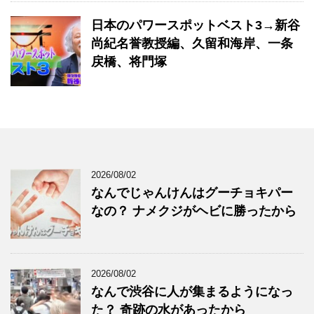
日本のパワースポットベスト3→新谷
尚紀名誉教授編、久留和海岸、一条
戻橋、将門塚
2026/08/02
なんでじゃんけんはグーチョキパー
なの？ ナメクジがヘビに勝ったから
2026/08/02
なんで渋谷に人が集まるようになっ
た？ 奇跡の水があったから