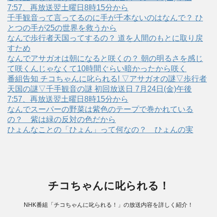
7:57、再放送翌土曜日8時15分から
千手観音って言ってるのに手が千本ないのはなんで？ ひ
とつの手が25の世界を救うから
なんで歩行者天国ってするの？ 道を人間のもとに取り戻
すため
なんでアサガオは朝になると咲くの？ 朝の明るさを感じ
て咲くんじゃなくて10時間ぐらい暗かったから咲く
番組告知 チコちゃんに叱られる! ▽アサガオの謎▽歩行者
天国の謎▽千手観音の謎 初回放送日 7月24日(金)午後
7:57、再放送翌土曜日8時15分から
なんでスーパーの野菜は紫色のテープで巻かれている
の？ 紫は緑の反対の色だから
ひょんなことの「ひょん」って何なの？ ひょんの実
チコちゃんに叱られる！
NHK番組「チコちゃんに叱られる！」の放送内容を詳しく紹介！