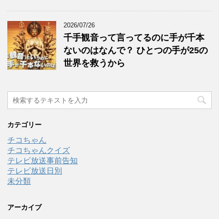
2026/07/26
千手観音って言ってるのに手が千本
ないのはなんで？ ひとつの手が25の
世界を救うから
カテゴリー
チコちゃん
チコちゃんクイズ
テレビ放送事前告知
テレビ放送日別
未分類
アーカイブ