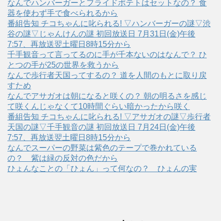
なんでハンバーガーとフライドポテトはセットなの？ 食
器を使わず手で食べられるから
番組告知 チコちゃんに叱られる! ▽ハンバーガーの謎▽渋
谷の謎▽じゃんけんの謎 初回放送日 7月31日(金)午後
7:57、再放送翌土曜日8時15分から
千手観音って言ってるのに手が千本ないのはなんで？ ひ
とつの手が25の世界を救うから
なんで歩行者天国ってするの？ 道を人間のもとに取り戻
すため
なんでアサガオは朝になると咲くの？ 朝の明るさを感じ
て咲くんじゃなくて10時間ぐらい暗かったから咲く
番組告知 チコちゃんに叱られる! ▽アサガオの謎▽歩行者
天国の謎▽千手観音の謎 初回放送日 7月24日(金)午後
7:57、再放送翌土曜日8時15分から
なんでスーパーの野菜は紫色のテープで巻かれている
の？ 紫は緑の反対の色だから
ひょんなことの「ひょん」って何なの？ ひょんの実