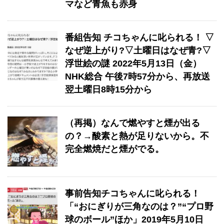
マなど青魚も赤身
番組告知 チコちゃんに叱られる！ ▽
なぜ逆上がり?▽土曜日はなぜ青?▽
浮世絵の謎 2022年5月13日（金）
NHK総合 午後7時57分から、再放送
翌土曜日8時15分から
（再掲）なんで燃やすと煙が出る
の？→酸素と熱が足りないから。不
完全燃焼だと煙がでる。
事前告知チコちゃんに叱られる！
「“おにぎりが三角なのは？”“プロ野
球のボール”ほか」2019年5月10日