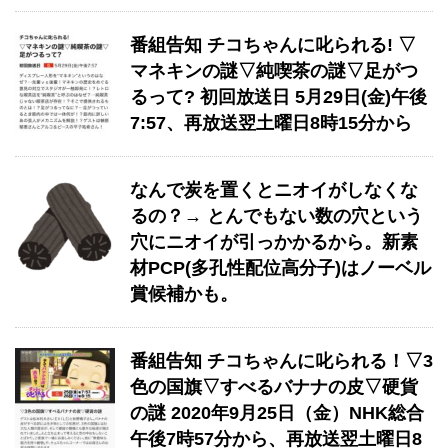
番組告知 チコちゃんに叱られる! ▽
マネキンの謎▽純喫茶の謎▽足がつ
るって? 初回放送日 5月29日(金)午後
7:57、再放送翌土曜日8時15分から
なんで炭を置くとニオイがしなくな
るの？→ とんでもない数の穴という
穴にニオイが引っかかるから。新素
材PCP(多孔性配位高分子)はノーベル
賞候補かも。
番組告知 チコちゃんに叱られる！▽3
色の国旗▽すべるバナナの皮▽硬貨
の謎 2020年9月25日（金）NHK総合
午後7時57分から、再放送翌土曜日8