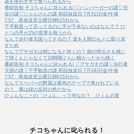
器を使わず手で食べられるから
番組告知 チコちゃんに叱られる! ▽ハンバーガーの謎▽渋
谷の謎▽じゃんけんの謎 初回放送日 7月31日(金)午後
7:57、再放送翌土曜日8時15分から
千手観音って言ってるのに手が千本ないのはなんで？ ひ
とつの手が25の世界を救うから
なんで歩行者天国ってするの？ 道を人間のもとに取り戻
すため
なんでアサガオは朝になると咲くの？ 朝の明るさを感じ
て咲くんじゃなくて10時間ぐらい暗かったから咲く
番組告知 チコちゃんに叱られる! ▽アサガオの謎▽歩行者
天国の謎▽千手観音の謎 初回放送日 7月24日(金)午後
7:57、再放送翌土曜日8時15分から
なんでスーパーの野菜は紫色のテープで巻かれている
の？ 紫は緑の反対の色だから
ひょんなことの「ひょん」って何なの？ ひょんの実
チコちゃんに叱られる！