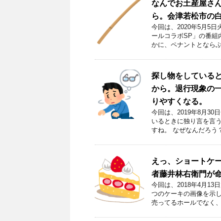
なんでお土産屋さ
ら。会津若松市の
今回は、2020年5月
ールコラボSP」の番組
かに、ペナントとならぶ
探し物をしている
から。退行現象の
りやすくなる。
今回は、2019年8月
いるときに独り言を言う
すね。 なぜなんだろう？
えっ、ショートケ
者藤井林右衛門が
今回は、2018年4月1
つのケーキの画像を示し
売ってるホールでなく、