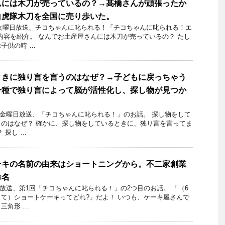
んには木刀が売っているの？→髙橋さんが頑張ったか
白虎隊木刀を全国に売り歩いた。
5日火曜日放送、チコちゃんに叱られる！「チコちゃんに叱られる！エ
内容を紹介。 なんでお土産屋さんには木刀が売っているの？ たし
子供の時 …
ときに独り言を言うのはなぜ？→子どもに戻っちゃう
一種で独り言によって脳が活性化し、探し物が見つか
30日金曜日放送、「チコちゃんに叱られる！」のお話。 探し物をして
のはなぜ？ 確かに、探し物をしているときに、独り言を言ってま
 探し …
ーキの名前の由来はショートニングから。不二家創業
命名
3日放送、第1回「チコちゃんに叱られる！」の2つ目のお話。 「（6
て）ショートケーキってどれ?」だよ！ いつも、ケーキ屋さんで
三角形 …