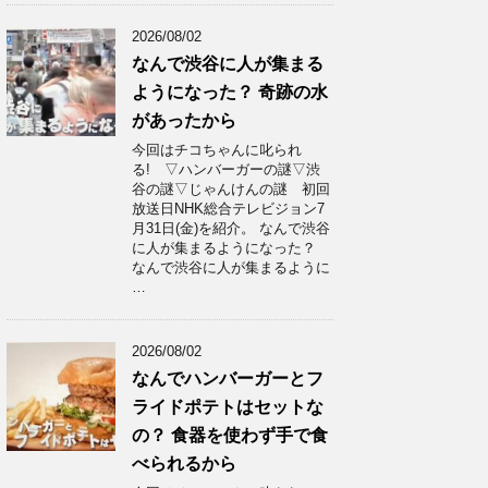
2026/08/02
なんで渋谷に人が集まる
ようになった？ 奇跡の水
があったから
今回はチコちゃんに叱られ
る! ▽ハンバーガーの謎▽渋
谷の謎▽じゃんけんの謎 初回
放送日NHK総合テレビジョン7
月31日(金)を紹介。 なんで渋谷
に人が集まるようになった？
なんで渋谷に人が集まるように
…
2026/08/02
なんでハンバーガーとフ
ライドポテトはセットな
の？ 食器を使わず手で食
べられるから