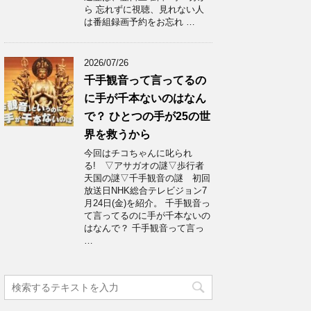
ら 忘れずに視聴、見れない人
は番組録画予約をお忘れ …
2026/07/26
千手観音って言ってるの
に手が千本ないのはなん
で？ ひとつの手が25の世
界を救うから
今回はチコちゃんに叱られ
る! ▽アサガオの謎▽歩行者
天国の謎▽千手観音の謎 初回
放送日NHK総合テレビジョン7
月24日(金)を紹介。 千手観音っ
て言ってるのに手が千本ないの
はなんで？ 千手観音って言っ
…