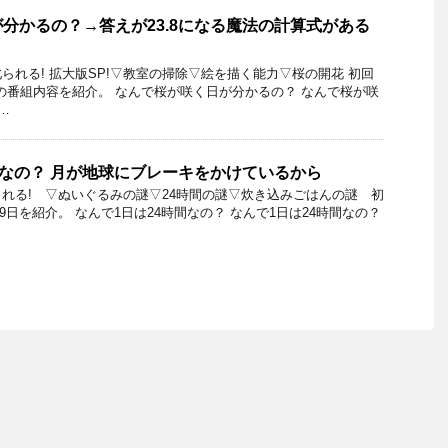
分かるの？→答えが23.8になる魔法の計算式がある
られる! 拡大版SP!▽教室の掃除▽絵を描く能力▽桜の開花 初回
12日の番組内容を紹介。 なんで桜が咲く日が分かるの？ なんで桜が咲
…
間なの？ 月が地球にブレーキをかけているから
れる! ▽ぬいぐるみの謎▽24時間の謎▽炊き込みごはんの謎 初
月29日を紹介。 なんで1日は24時間なの？ なんで1日は24時間なの？