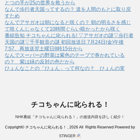
とつの手が25の世界を救うから
なんで歩行者天国ってするの？ 道を人間のもとに取り戻
すため
なんでアサガオは朝になると咲くの？ 朝の明るさを感じ
て咲くんじゃなくて10時間ぐらい暗かったから咲く
番組告知 チコちゃんに叱られる! ▽アサガオの謎▽歩行者
天国の謎▽千手観音の謎 初回放送日 7月24日(金)午後
7:57、再放送翌土曜日8時15分から
なんでスーパーの野菜は紫色のテープで巻かれている
の？ 紫は緑の反対の色だから
ひょんなことの「ひょん」って何なの？ ひょんの実
チコちゃんに叱られる！
NHK番組「チコちゃんに叱られる！」の放送内容を詳しく紹介！
Copyright© チコちゃんに叱られる！ , 2026 All Rights Reserved Powered by
STINGER
.