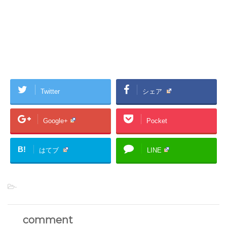
Twitter
シェア
Google+
Pocket
B!
はてブ
LINE
-
comment