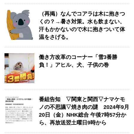
（再掲）なんでコアラは木に抱きつ
くの？→暑さ対策。水も飲まない、
汗もかかないので木に抱きついて体
温をさげる。
働き方改革のコーナー「雪3番勝
負！」アヒル、犬、子供の巻
番組告知 ▽関東と関西▽ナマケモ
ノの不思議▽焼き肉の謎 2024年9月
20日（金）NHK総合 午後7時57分か
ら、再放送翌土曜日9時から