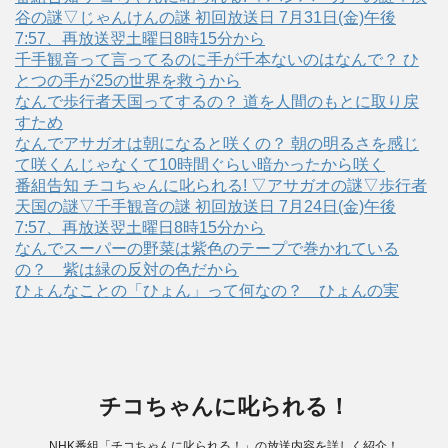
谷の謎▽じゃんけんの謎 初回放送日 7月31日(金)午後
7:57、再放送翌土曜日8時15分から
千手観音って言ってるのに手が千本ないのはなんで？ ひ
とつの手が25の世界を救うから
なんで歩行者天国ってするの？ 道を人間のもとに取り戻
すため
なんでアサガオは朝になると咲くの？ 朝の明るさを感じ
て咲くんじゃなくて10時間ぐらい暗かったから咲く
番組告知 チコちゃんに叱られる! ▽アサガオの謎▽歩行者
天国の謎▽千手観音の謎 初回放送日 7月24日(金)午後
7:57、再放送翌土曜日8時15分から
なんでスーパーの野菜は紫色のテープで巻かれている
の？ 紫は緑の反対の色だから
ひょんなことの「ひょん」って何なの？ ひょんの実
チコちゃんに叱られる！
NHK番組「チコちゃんに叱られる！」の放送内容を詳しく紹介！