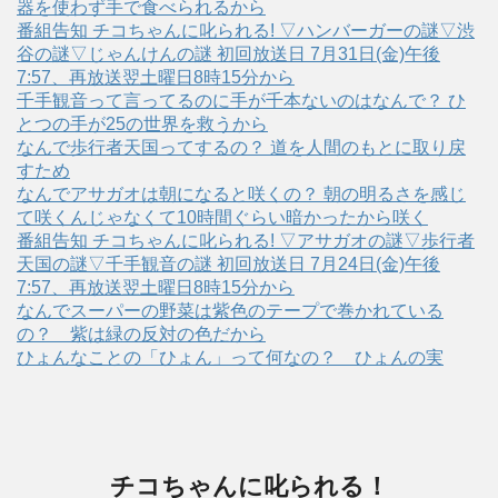
器を使わず手で食べられるから
番組告知 チコちゃんに叱られる! ▽ハンバーガーの謎▽渋
谷の謎▽じゃんけんの謎 初回放送日 7月31日(金)午後
7:57、再放送翌土曜日8時15分から
千手観音って言ってるのに手が千本ないのはなんで？ ひ
とつの手が25の世界を救うから
なんで歩行者天国ってするの？ 道を人間のもとに取り戻
すため
なんでアサガオは朝になると咲くの？ 朝の明るさを感じ
て咲くんじゃなくて10時間ぐらい暗かったから咲く
番組告知 チコちゃんに叱られる! ▽アサガオの謎▽歩行者
天国の謎▽千手観音の謎 初回放送日 7月24日(金)午後
7:57、再放送翌土曜日8時15分から
なんでスーパーの野菜は紫色のテープで巻かれている
の？ 紫は緑の反対の色だから
ひょんなことの「ひょん」って何なの？ ひょんの実
チコちゃんに叱られる！