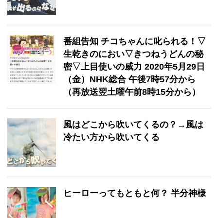
番組告知 チコちゃんに叱られる！▽
生乾きのにおい▽きつねうどんの秘
密▽上目使いの威力 2020年5月29日
（金）NHK総合 午後7時57分から
（再放送翌土曜午前8時15分から）
風はどこから吹いてくるの？→風は
冷たい方から吹いてくる
ヒーローってもともと何？ 半分神様