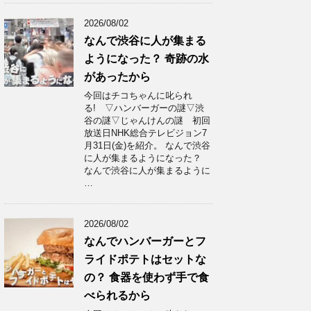
2026/08/02
なんで渋谷に人が集まる
ようになった？ 奇跡の水
があったから
今回はチコちゃんに叱られ
る! ▽ハンバーガーの謎▽渋
谷の謎▽じゃんけんの謎 初回
放送日NHK総合テレビジョン7
月31日(金)を紹介。 なんで渋谷
に人が集まるようになった？
なんで渋谷に人が集まるように
…
2026/08/02
なんでハンバーガーとフ
ライドポテトはセットな
の？ 食器を使わず手で食
べられるから