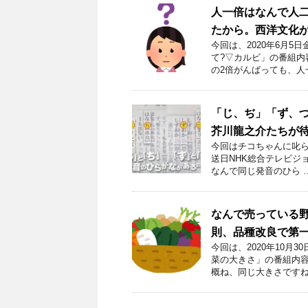
人一倍はなんで人
たから。西洋文化
今回は、2020年6月
て?▽カルビ」の番組内
の2倍がんばっても、人
「じ、ぢ」「ず、
芥川龍之介たちが
今回はチコちゃんに叱ら
送日NHK総合テレビジョ
なんで同じ発音のひら 
なんで売っている野
則、品種改良で第
今回は、2020年10月
菜の大きさ」の番組内容
概ね、同じ大きさですね