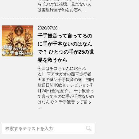
ら 忘れずに視聴、見れない人
は番組録画予約をお忘れ …
2026/07/26
千手観音って言ってるの
に手が千本ないのはなん
で？ ひとつの手が25の世
界を救うから
今回はチコちゃんに叱られ
る! ▽アサガオの謎▽歩行者
天国の謎▽千手観音の謎 初回
放送日NHK総合テレビジョン7
月24日(金)を紹介。 千手観音っ
て言ってるのに手が千本ないの
はなんで？ 千手観音って言っ
…