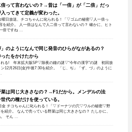
二倍って言わないの？→昔は「一倍」が「二倍」だっ
が入ってきて定義が変わった。
5日金曜日放送、チコちゃんに叱られる！「▽ゴムの秘密▽人一倍っ
容を紹介。 人一倍はなんで人二倍って言わないの？ 確かに、ヒト
一倍ですね …
づ」のようになんで同じ発音のひらがながあるの？
待ったをかけたから
れる! 年末拡大版SP▽除夜の鐘の謎▽“今年の漢字”の謎 初回放
ン12月26日(金)午後7:30を紹介。 「じ、ぢ」「ず、づ」のように
…
菜は同じ大きさなの？→F1だから。メンデルの法
一世代の種だけを使っている。
30日金 チコちゃんに叱られる！「▽ドーナツの穴▽ワルの秘密▽野
を紹介。 なんで売っている野菜は同じ大きさなの？ たしかに、
。 そん …