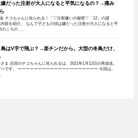
は嫌だった注射が大人になると平気になるの？→痛み
ら
8日金 チコちゃんに叱られる！「▽注射嫌いの秘密▽「12」の謎
内容を紹介。 なんで子どもの頃は嫌だった注射が大人になると平
供のころの …
り鳥はV字で飛ぶ？→楽チンだから。大型の冬鳥だけ、
る
さま 次回のチコちゃんに叱られるは、2021年1月12日の再放送。
ペです。 ーーーーーーーーーーーーーーーーーーーー 今回は、
…