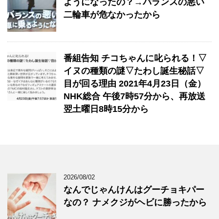
ようになったの？→バランスの悪い
二輪車が危なかったから
番組告知 チコちゃんに叱られる！▽
イヌの種類の謎▽たわし誕生秘話▽
目が回る理由 2021年4月23日（金）
NHK総合 午後7時57分から、再放送
翌土曜日8時15分から
2026/08/02
なんでじゃんけんはグーチョキパー
なの？ ナメクジがヘビに勝ったから