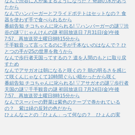
なんで渋谷に人が集まるようになった？ 奇跡の水があっ
たから
なんでハンバーガーとフライドポテトはセットなの？ 食
器を使わず手で食べられるから
番組告知 チコちゃんに叱られる! ▽ハンバーガーの謎▽渋
谷の謎▽じゃんけんの謎 初回放送日 7月31日(金)午後
7:57、再放送翌土曜日8時15分から
千手観音って言ってるのに手が千本ないのはなんで？ ひ
とつの手が25の世界を救うから
なんで歩行者天国ってするの？ 道を人間のもとに取り戻
すため
なんでアサガオは朝になると咲くの？ 朝の明るさを感じ
て咲くんじゃなくて10時間ぐらい暗かったから咲く
番組告知 チコちゃんに叱られる! ▽アサガオの謎▽歩行者
天国の謎▽千手観音の謎 初回放送日 7月24日(金)午後
7:57、再放送翌土曜日8時15分から
なんでスーパーの野菜は紫色のテープで巻かれている
の？ 紫は緑の反対の色だから
ひょんなことの「ひょん」って何なの？ ひょんの実