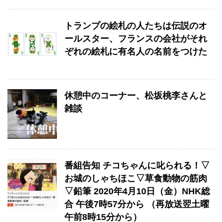
トランプの絵札の人たちは伝説のオ
ールスター、フランスの会社がそれ
ぞれの絵札に有名人の名前をつけた
休憩中のコーナー、松坂桃李さんと
雑談
番組告知 チコちゃんに叱られる！▽
お城のしゃちほこ▽草食動物の筋肉
▽鉛筆 2020年4月10日（金）NHK総
合 午後7時57分から （再放送翌土曜
午前8時15分から）