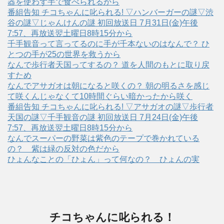
器を使わず手で食べられるから
番組告知 チコちゃんに叱られる! ▽ハンバーガーの謎▽渋
谷の謎▽じゃんけんの謎 初回放送日 7月31日(金)午後
7:57、再放送翌土曜日8時15分から
千手観音って言ってるのに手が千本ないのはなんで？ ひ
とつの手が25の世界を救うから
なんで歩行者天国ってするの？ 道を人間のもとに取り戻
すため
なんでアサガオは朝になると咲くの？ 朝の明るさを感じ
て咲くんじゃなくて10時間ぐらい暗かったから咲く
番組告知 チコちゃんに叱られる! ▽アサガオの謎▽歩行者
天国の謎▽千手観音の謎 初回放送日 7月24日(金)午後
7:57、再放送翌土曜日8時15分から
なんでスーパーの野菜は紫色のテープで巻かれている
の？ 紫は緑の反対の色だから
ひょんなことの「ひょん」って何なの？ ひょんの実
チコちゃんに叱られる！