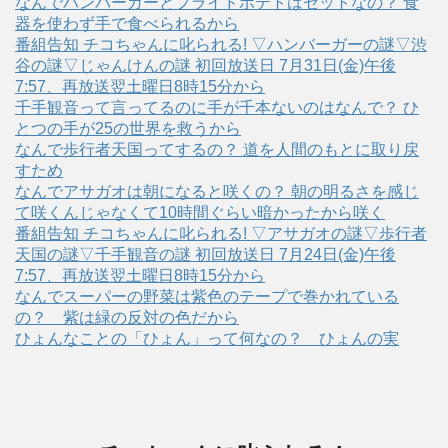
なんでハンバーガーとフライドポテトはセットなの？ 食
器を使わず手で食べられるから
番組告知 チコちゃんに叱られる! ▽ハンバーガーの謎▽渋
谷の謎▽じゃんけんの謎 初回放送日 7月31日(金)午後
7:57、再放送翌土曜日8時15分から
千手観音って言ってるのに手が千本ないのはなんで？ ひ
とつの手が25の世界を救うから
なんで歩行者天国ってするの？ 道を人間のもとに取り戻
すため
なんでアサガオは朝になると咲くの？ 朝の明るさを感じ
て咲くんじゃなくて10時間ぐらい暗かったから咲く
番組告知 チコちゃんに叱られる! ▽アサガオの謎▽歩行者
天国の謎▽千手観音の謎 初回放送日 7月24日(金)午後
7:57、再放送翌土曜日8時15分から
なんでスーパーの野菜は紫色のテープで巻かれている
の？ 紫は緑の反対の色だから
ひょんなことの「ひょん」って何なの？ ひょんの実