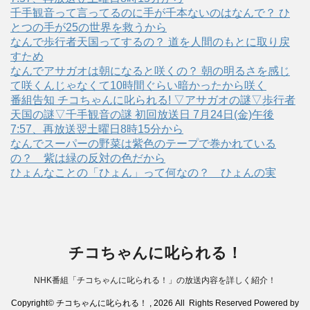
千手観音って言ってるのに手が千本ないのはなんで？ ひ
とつの手が25の世界を救うから
なんで歩行者天国ってするの？ 道を人間のもとに取り戻
すため
なんでアサガオは朝になると咲くの？ 朝の明るさを感じ
て咲くんじゃなくて10時間ぐらい暗かったから咲く
番組告知 チコちゃんに叱られる! ▽アサガオの謎▽歩行者
天国の謎▽千手観音の謎 初回放送日 7月24日(金)午後
7:57、再放送翌土曜日8時15分から
なんでスーパーの野菜は紫色のテープで巻かれている
の？ 紫は緑の反対の色だから
ひょんなことの「ひょん」って何なの？ ひょんの実
チコちゃんに叱られる！
NHK番組「チコちゃんに叱られる！」の放送内容を詳しく紹介！
Copyright© チコちゃんに叱られる！ , 2026 All Rights Reserved Powered by