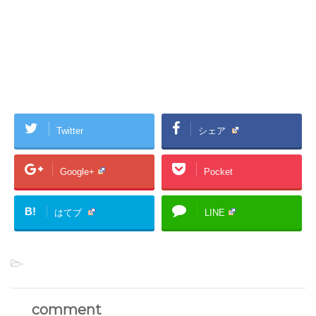
Twitter
シェア
Google+
Pocket
B!
はてブ
LINE
-
comment