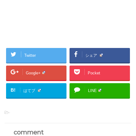
Twitter
シェア
Google+
Pocket
B!
はてブ
LINE
-
comment