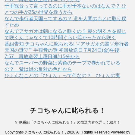
千手観音って言ってるのに手が千本ないのはなんで？ ひ
とつの手が25の世界を救うから
なんで歩行者天国ってするの？ 道を人間のもとに取り戻
すため
なんでアサガオは朝になると咲くの？ 朝の明るさを感じ
て咲くんじゃなくて10時間ぐらい暗かったから咲く
番組告知 チコちゃんに叱られる! ▽アサガオの謎▽歩行者
天国の謎▽千手観音の謎 初回放送日 7月24日(金)午後
7:57、再放送翌土曜日8時15分から
なんでスーパーの野菜は紫色のテープで巻かれている
の？ 紫は緑の反対の色だから
ひょんなことの「ひょん」って何なの？ ひょんの実
チコちゃんに叱られる！
NHK番組「チコちゃんに叱られる！」の放送内容を詳しく紹介！
Copyright© チコちゃんに叱られる！ , 2026 All Rights Reserved Powered by