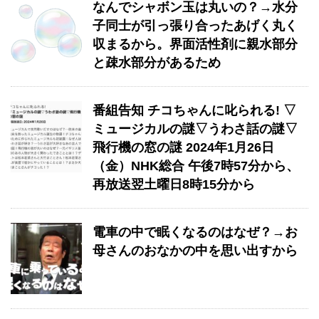
なんでシャボン玉は丸いの？→水分
子同士が引っ張り合ったあげく丸く
収まるから。界面活性剤に親水部分
と疎水部分があるため
番組告知 チコちゃんに叱られる! ▽
ミュージカルの謎▽うわさ話の謎▽
飛行機の窓の謎 2024年1月26日
（金）NHK総合 午後7時57分から、
再放送翌土曜日8時15分から
電車の中で眠くなるのはなぜ？→お
母さんのおなかの中を思い出すから