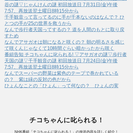
谷の謎▽じゃんけんの謎 初回放送日 7月31日(金)午後
7:57、再放送翌土曜日8時15分から
千手観音って言ってるのに手が千本ないのはなんで？ ひ
とつの手が25の世界を救うから
なんで歩行者天国ってするの？ 道を人間のもとに取り戻
すため
なんでアサガオは朝になると咲くの？ 朝の明るさを感じ
て咲くんじゃなくて10時間ぐらい暗かったから咲く
番組告知 チコちゃんに叱られる! ▽アサガオの謎▽歩行者
天国の謎▽千手観音の謎 初回放送日 7月24日(金)午後
7:57、再放送翌土曜日8時15分から
なんでスーパーの野菜は紫色のテープで巻かれている
の？ 紫は緑の反対の色だから
ひょんなことの「ひょん」って何なの？ ひょんの実
チコちゃんに叱られる！
NHK番組「チコちゃんに叱られる！」の放送内容を詳しく紹介！