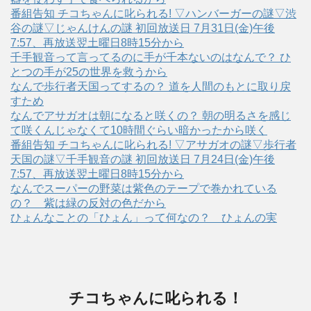
番組告知 チコちゃんに叱られる! ▽ハンバーガーの謎▽渋
谷の謎▽じゃんけんの謎 初回放送日 7月31日(金)午後
7:57、再放送翌土曜日8時15分から
千手観音って言ってるのに手が千本ないのはなんで？ ひ
とつの手が25の世界を救うから
なんで歩行者天国ってするの？ 道を人間のもとに取り戻
すため
なんでアサガオは朝になると咲くの？ 朝の明るさを感じ
て咲くんじゃなくて10時間ぐらい暗かったから咲く
番組告知 チコちゃんに叱られる! ▽アサガオの謎▽歩行者
天国の謎▽千手観音の謎 初回放送日 7月24日(金)午後
7:57、再放送翌土曜日8時15分から
なんでスーパーの野菜は紫色のテープで巻かれている
の？ 紫は緑の反対の色だから
ひょんなことの「ひょん」って何なの？ ひょんの実
チコちゃんに叱られる！