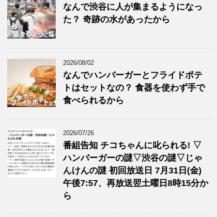
なんで渋谷に人が集まるようになっ
た？ 奇跡の水があったから
2026/08/02
なんでハンバーガーとフライドポテ
トはセットなの？ 食器を使わず手で
食べられるから
2026/07/26
番組告知 チコちゃんに叱られる! ▽
ハンバーガーの謎▽渋谷の謎▽じゃ
んけんの謎 初回放送日 7月31日(金)
午後7:57、再放送翌土曜日8時15分か
ら