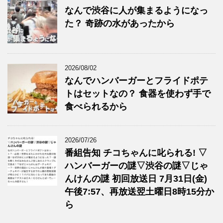
なんで渋谷に人が集まるようになっ
た？ 奇跡の水があったから
2026/08/02
なんでハンバーガーとフライドポテ
トはセットなの？ 食器を使わず手で
食べられるから
2026/07/26
番組告知 チコちゃんに叱られる! ▽
ハンバーガーの謎▽渋谷の謎▽じゃ
んけんの謎 初回放送日 7月31日(金)
午後7:57、再放送翌土曜日8時15分か
ら