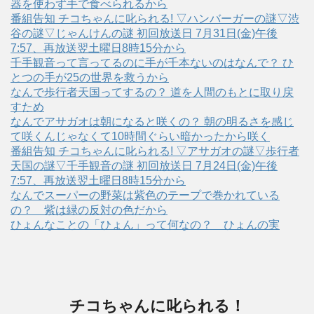
器を使わず手で食べられるから
番組告知 チコちゃんに叱られる! ▽ハンバーガーの謎▽渋
谷の謎▽じゃんけんの謎 初回放送日 7月31日(金)午後
7:57、再放送翌土曜日8時15分から
千手観音って言ってるのに手が千本ないのはなんで？ ひ
とつの手が25の世界を救うから
なんで歩行者天国ってするの？ 道を人間のもとに取り戻
すため
なんでアサガオは朝になると咲くの？ 朝の明るさを感じ
て咲くんじゃなくて10時間ぐらい暗かったから咲く
番組告知 チコちゃんに叱られる! ▽アサガオの謎▽歩行者
天国の謎▽千手観音の謎 初回放送日 7月24日(金)午後
7:57、再放送翌土曜日8時15分から
なんでスーパーの野菜は紫色のテープで巻かれている
の？ 紫は緑の反対の色だから
ひょんなことの「ひょん」って何なの？ ひょんの実
チコちゃんに叱られる！