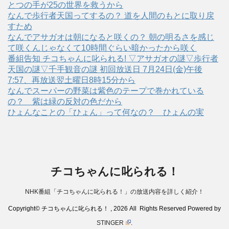
とつの手が25の世界を救うから
なんで歩行者天国ってするの？ 道を人間のもとに取り戻
すため
なんでアサガオは朝になると咲くの？ 朝の明るさを感じ
て咲くんじゃなくて10時間ぐらい暗かったから咲く
番組告知 チコちゃんに叱られる! ▽アサガオの謎▽歩行者
天国の謎▽千手観音の謎 初回放送日 7月24日(金)午後
7:57、再放送翌土曜日8時15分から
なんでスーパーの野菜は紫色のテープで巻かれている
の？ 紫は緑の反対の色だから
ひょんなことの「ひょん」って何なの？ ひょんの実
チコちゃんに叱られる！
NHK番組「チコちゃんに叱られる！」の放送内容を詳しく紹介！
Copyright© チコちゃんに叱られる！ , 2026 All Rights Reserved Powered by
STINGER
.