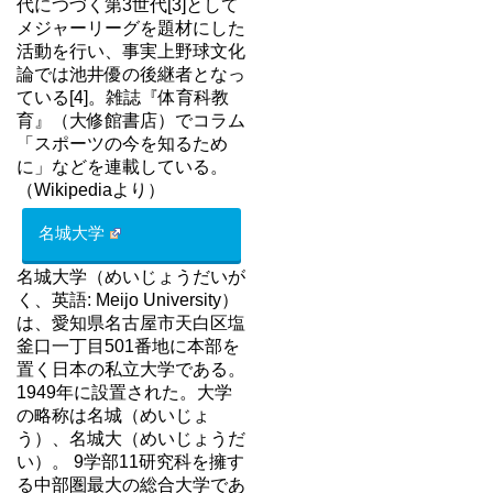
代につづく第3世代[3]として
メジャーリーグを題材にした
活動を行い、事実上野球文化
論では池井優の後継者となっ
ている[4]。雑誌『体育科教
育』（大修館書店）でコラム
「スポーツの今を知るため
に」などを連載している。
（Wikipediaより）
名城大学
名城大学（めいじょうだいが
く、英語: Meijo University）
は、愛知県名古屋市天白区塩
釜口一丁目501番地に本部を
置く日本の私立大学である。
1949年に設置された。大学
の略称は名城（めいじょ
う）、名城大（めいじょうだ
い）。 9学部11研究科を擁す
る中部圏最大の総合大学であ