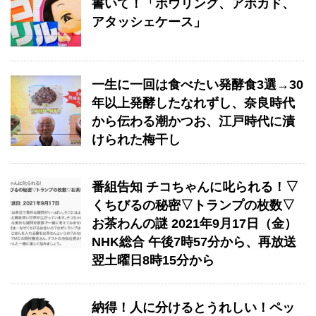
書いて！「ボウリング、アボカド、
アタッシェケース」
一生に一回は食べたい発酵食3選→30
年以上発酵したなれずし、奈良時代
から伝わる潮かつお、江戸時代に漬
けられた梅干し
番組告知 チコちゃんに叱られる！▽
くちびるの秘密▽トランプの枚数▽
お茶わんの謎 2021年9月17日（金）
NHK総合 午後7時57分から、再放送
翌土曜日8時15分から
納得！人に分けるとうれしい！ペッ