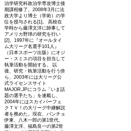
治学研究科政治学専攻博士後
期課程修了。2008年3月に法
政大学より博士（学術）の学
位を授与される[1]。 高校在
学時から藤澤文洋に師事して
アメリカ野球の研究を行い
[2]、1997年に『オールタイ
ム大リーグ名選手101人』
（日本スポーツ出版）にオジ
ー・スミスの項目を担当して
執筆活動を開始する。 以
後、研究・執筆活動を行う傍
ら、2003年には大リーグ公
式ライセンスサイト
MAJOR.JPにコラム「いま話
題の選手たち」を連載し、
2004年にはスカイパーフェ
クＴＶ！の大リーグ中継解説
者を務めた。現在、パンチョ
伊東、八木一郎の第1世代、
藤澤文洋、福島良一の第2世