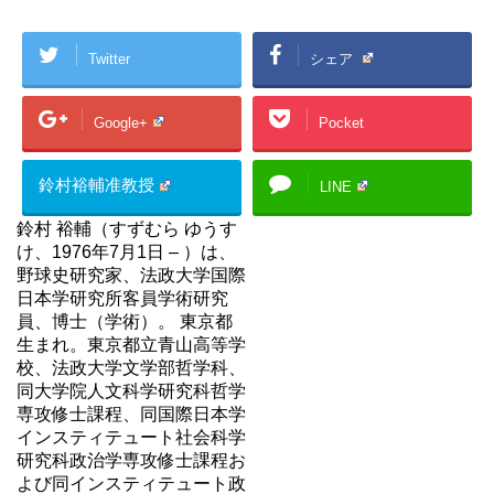
Twitter
シェア
Google+
Pocket
鈴村裕輔准教授
LINE
鈴村 裕輔（すずむら ゆうす
け、1976年7月1日 – ）は、
野球史研究家、法政大学国際
日本学研究所客員学術研究
員、博士（学術）。 東京都
生まれ。東京都立青山高等学
校、法政大学文学部哲学科、
同大学院人文科学研究科哲学
専攻修士課程、同国際日本学
インスティテュート社会科学
研究科政治学専攻修士課程お
よび同インスティテュート政