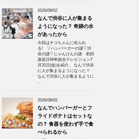
2026/08/02
なんで渋谷に人が集まる
ようになった？ 奇跡の水
があったから
今回はチコちゃんに叱られ
る! ▽ハンバーガーの謎▽渋
谷の謎▽じゃんけんの謎 初回
放送日NHK総合テレビジョン7
月31日(金)を紹介。 なんで渋谷
に人が集まるようになった？
なんで渋谷に人が集まるように
…
2026/08/02
なんでハンバーガーとフ
ライドポテトはセットな
の？ 食器を使わず手で食
べられるから