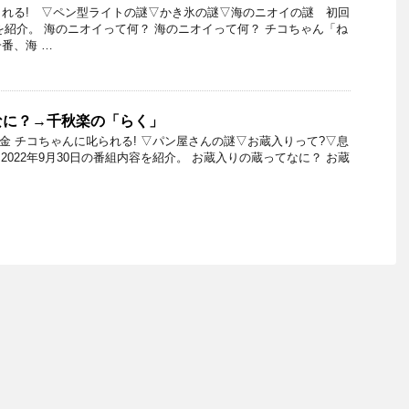
れる! ▽ペン型ライトの謎▽かき氷の謎▽海のニオイの謎 初回
日を紹介。 海のニオイって何？ 海のニオイって何？ チコちゃん「ね
番、海 …
なに？→千秋楽の「らく」
0日金 チコちゃんに叱られる! ▽パン屋さんの謎▽お蔵入りって?▽息
 2022年9月30日の番組内容を紹介。 お蔵入りの蔵ってなに？ お蔵