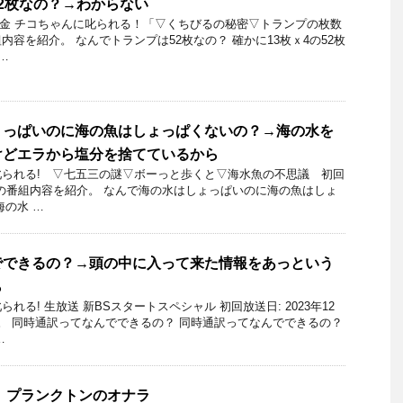
2枚なの？→わからない
17日金 チコちゃんに叱られる！「▽くちびるの秘密▽トランプの枚数
容を紹介。 なんでトランプは52枚なの？ 確かに13枚ｘ4の52枚
…
ょっぱいのに海の魚はしょっぱくないの？→海の水を
けどエラから塩分を捨てているから
られる! ▽七五三の謎▽ボーっと歩くと▽海水魚の不思議 初回
29日の番組内容を紹介。 なんで海の水はしょっぱいのに海の魚はしょ
海の水 …
でできるの？→頭の中に入って来た情報をあっという
ら
れる! 生放送 新BSスタートスペシャル 初回放送日: 2023年12
。 同時通訳ってなんでできるの？ 同時通訳ってなんでできるの？
…
 プランクトンのオナラ