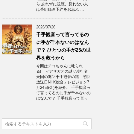
ら 忘れずに視聴、見れない人
は番組録画予約をお忘れ …
2026/07/26
千手観音って言ってるの
に手が千本ないのはなん
で？ ひとつの手が25の世
界を救うから
今回はチコちゃんに叱られ
る! ▽アサガオの謎▽歩行者
天国の謎▽千手観音の謎 初回
放送日NHK総合テレビジョン7
月24日(金)を紹介。 千手観音っ
て言ってるのに手が千本ないの
はなんで？ 千手観音って言っ
…