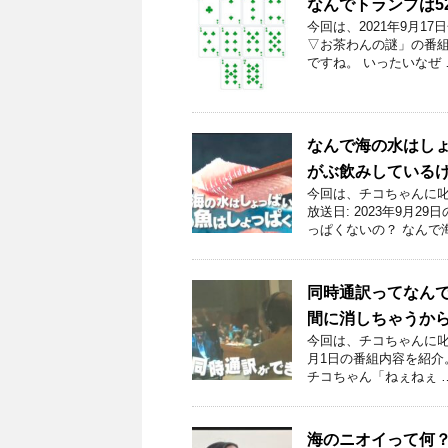
なんでトランプは5
今回は、2021年9月
▽お茶わんの謎」の番組内
ですね。 いったいなぜ 
なんで海の水はし
がぶ飲みしている
今回は、チコちゃんに叱
放送日: 2023年9月
っぱくないの？ なんで
同時通訳ってなん
間に消しちゃうか
今回は、チコちゃんに叱ら
月1日の番組内容を紹介
チコちゃん「ねぇねぇ 
海のニオイって何？