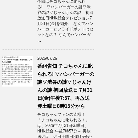
今回はチコちゃんに叱られ
る! ▽ハンバーガーの謎▽渋
谷の謎▽じゃんけんの謎 初回
放送日NHK総合テレビジョン7
月31日(金)を紹介。 なんでハン
バーガーとフライドポテトはセ
ットなの？ なんでハンバーガ
…
2026/07/26
番組告知 チコちゃんに叱
られる! ▽ハンバーガーの
謎▽渋谷の謎▽じゃんけ
んの謎 初回放送日 7月31
日(金)午後7:57、再放送
翌土曜日8時15分から
チコちゃんファンの皆様！
「チコちゃんに叱られる！」​
は、2026年7月31日金曜日、
NHK総合 午後7時57分～ 再放
送翌は、翌日土曜日8時15分か