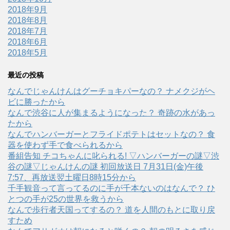
2018年9月
2018年8月
2018年7月
2018年6月
2018年5月
最近の投稿
なんでじゃんけんはグーチョキパーなの？ ナメクジがヘ
ビに勝ったから
なんで渋谷に人が集まるようになった？ 奇跡の水があっ
たから
なんでハンバーガーとフライドポテトはセットなの？ 食
器を使わず手で食べられるから
番組告知 チコちゃんに叱られる! ▽ハンバーガーの謎▽渋
谷の謎▽じゃんけんの謎 初回放送日 7月31日(金)午後
7:57、再放送翌土曜日8時15分から
千手観音って言ってるのに手が千本ないのはなんで？ ひ
とつの手が25の世界を救うから
なんで歩行者天国ってするの？ 道を人間のもとに取り戻
すため