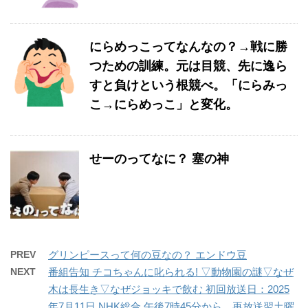
にらめっこってなんなの？→戦に勝
つための訓練。元は目競、先に逸ら
すと負けという根競べ。「にらみっ
こ→にらめっこ」と変化。
せーのってなに？ 塞の神
PREV
グリンピースって何の豆なの？ エンドウ豆
NEXT
番組告知 チコちゃんに叱られる! ▽動物園の謎▽なぜ
木は長生き▽なぜジョッキで飲む 初回放送日：2025
年7月11日 NHK総合 午後7時45分から、再放送翌土曜