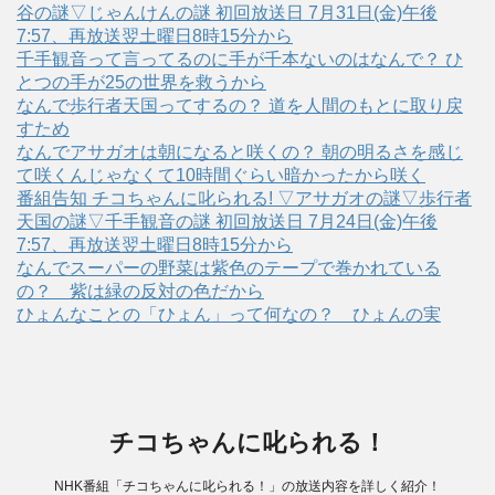
谷の謎▽じゃんけんの謎 初回放送日 7月31日(金)午後
7:57、再放送翌土曜日8時15分から
千手観音って言ってるのに手が千本ないのはなんで？ ひ
とつの手が25の世界を救うから
なんで歩行者天国ってするの？ 道を人間のもとに取り戻
すため
なんでアサガオは朝になると咲くの？ 朝の明るさを感じ
て咲くんじゃなくて10時間ぐらい暗かったから咲く
番組告知 チコちゃんに叱られる! ▽アサガオの謎▽歩行者
天国の謎▽千手観音の謎 初回放送日 7月24日(金)午後
7:57、再放送翌土曜日8時15分から
なんでスーパーの野菜は紫色のテープで巻かれている
の？ 紫は緑の反対の色だから
ひょんなことの「ひょん」って何なの？ ひょんの実
チコちゃんに叱られる！
NHK番組「チコちゃんに叱られる！」の放送内容を詳しく紹介！