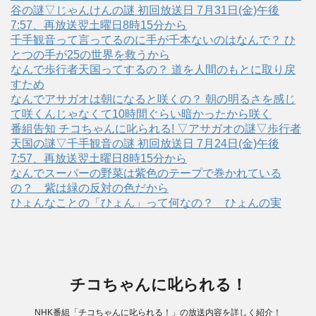
谷の謎▽じゃんけんの謎 初回放送日 7月31日(金)午後
7:57、再放送翌土曜日8時15分から
千手観音って言ってるのに手が千本ないのはなんで？ ひ
とつの手が25の世界を救うから
なんで歩行者天国ってするの？ 道を人間のもとに取り戻
すため
なんでアサガオは朝になると咲くの？ 朝の明るさを感じ
て咲くんじゃなくて10時間ぐらい暗かったから咲く
番組告知 チコちゃんに叱られる! ▽アサガオの謎▽歩行者
天国の謎▽千手観音の謎 初回放送日 7月24日(金)午後
7:57、再放送翌土曜日8時15分から
なんでスーパーの野菜は紫色のテープで巻かれている
の？ 紫は緑の反対の色だから
ひょんなことの「ひょん」って何なの？ ひょんの実
チコちゃんに叱られる！
NHK番組「チコちゃんに叱られる！」の放送内容を詳しく紹介！