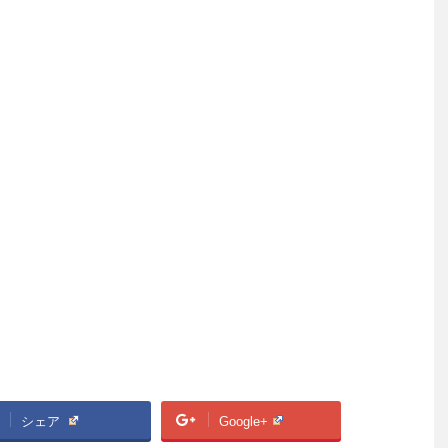
シェア
Google+