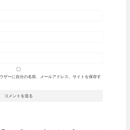
ウザーに自分の名前、メールアドレス、サイトを保存す