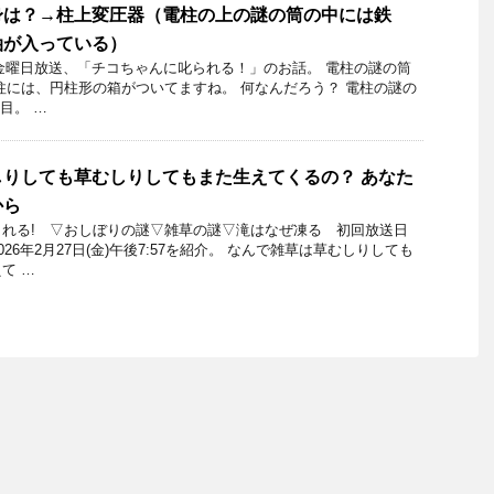
身は？→柱上変圧器（電柱の上の謎の筒の中には鉄
油が入っている）
7日金曜日放送、「チコちゃんに叱られる！」のお話。 電柱の謎の筒
柱には、円柱形の箱がついてますね。 何なんだろう？ 電柱の謎の
目。 …
りしても草むしりしてもまた生えてくるの？ あなた
から
れる! ▽おしぼりの謎▽雑草の謎▽滝はなぜ凍る 初回放送日
26年2月27日(金)午後7:57を紹介。 なんで雑草は草むしりしても
て …