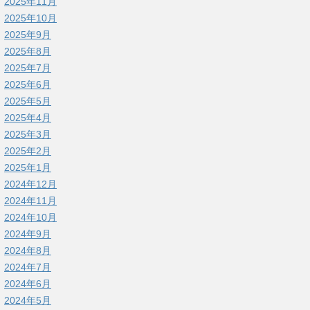
2025年11月
2025年10月
2025年9月
2025年8月
2025年7月
2025年6月
2025年5月
2025年4月
2025年3月
2025年2月
2025年1月
2024年12月
2024年11月
2024年10月
2024年9月
2024年8月
2024年7月
2024年6月
2024年5月