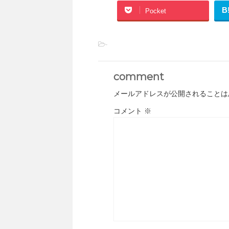
B
Pocket
-
comment
メールアドレスが公開されることは
コメント
※