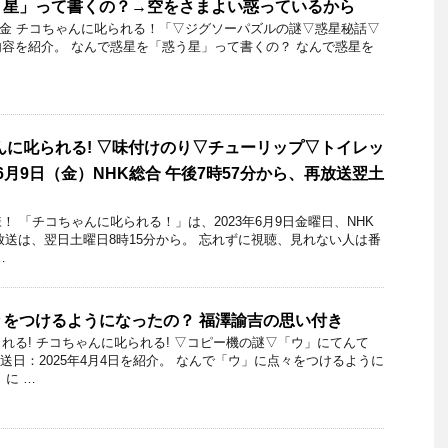
う星」って書くの？→空をさまよい惑っているから
22日金 チコちゃんに叱られる！「▽ジグソーパズルの謎▽惑星秘話▽
容を紹介。 なんで惑星を「惑う星」って書くの？ なんで惑星を
んに叱られる! ▽味付けのり▽チューリップ▽トイレッ
年6月9日（金）NHK総合 午後7時57分から、再放送翌土
 「チコちゃんに叱られる！」​は、2023年6月9日金曜日、NHK
再放送は、翌日土曜日8時15分から。 忘れずに視聴、見れない人は番
…
をつけるようになったの？ 福澤諭吉の思い付き
れる! チコちゃんに叱られる! ▽コピー機の謎▽「ウ」にてんて
送日：2025年4月4日を紹介。 なんで「ウ」に点々をつけるように
」に …