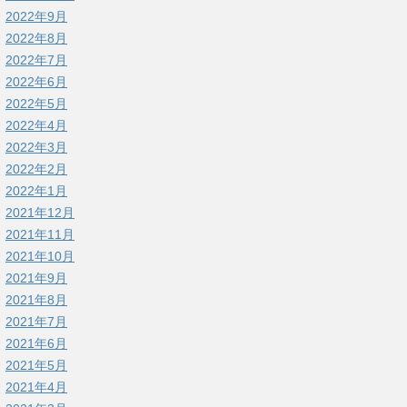
2022年9月
2022年8月
2022年7月
2022年6月
2022年5月
2022年4月
2022年3月
2022年2月
2022年1月
2021年12月
2021年11月
2021年10月
2021年9月
2021年8月
2021年7月
2021年6月
2021年5月
2021年4月