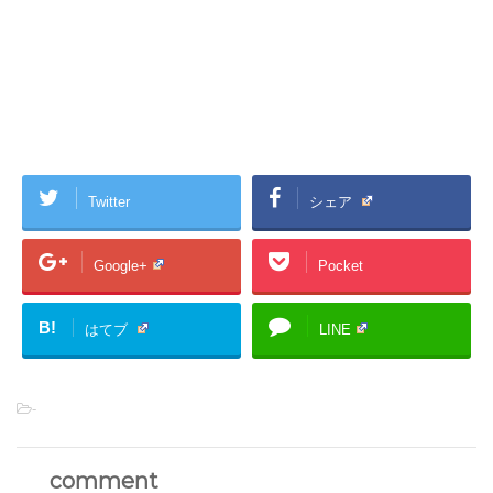
Twitter
シェア
Google+
Pocket
B!
はてブ
LINE
-
comment