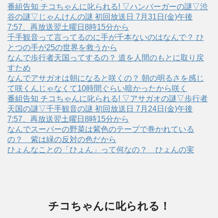
番組告知 チコちゃんに叱られる! ▽ハンバーガーの謎▽渋
谷の謎▽じゃんけんの謎 初回放送日 7月31日(金)午後
7:57、再放送翌土曜日8時15分から
千手観音って言ってるのに手が千本ないのはなんで？ ひ
とつの手が25の世界を救うから
なんで歩行者天国ってするの？ 道を人間のもとに取り戻
すため
なんでアサガオは朝になると咲くの？ 朝の明るさを感じ
て咲くんじゃなくて10時間ぐらい暗かったから咲く
番組告知 チコちゃんに叱られる! ▽アサガオの謎▽歩行者
天国の謎▽千手観音の謎 初回放送日 7月24日(金)午後
7:57、再放送翌土曜日8時15分から
なんでスーパーの野菜は紫色のテープで巻かれている
の？ 紫は緑の反対の色だから
ひょんなことの「ひょん」って何なの？ ひょんの実
チコちゃんに叱られる！