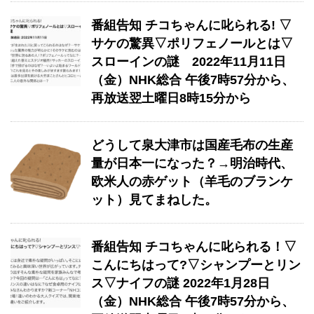
番組告知 チコちゃんに叱られる! ▽
サケの驚異▽ポリフェノールとは▽
スローインの謎 2022年11月11日
（金）NHK総合 午後7時57分から、
再放送翌土曜日8時15分から
どうして泉大津市は国産毛布の生産
量が日本一になった？→明治時代、
欧米人の赤ゲット（羊毛のブランケ
ット）見てまねした。
番組告知 チコちゃんに叱られる！▽
こんにちはって?▽シャンプーとリン
ス▽ナイフの謎 2022年1月28日
（金）NHK総合 午後7時57分から、