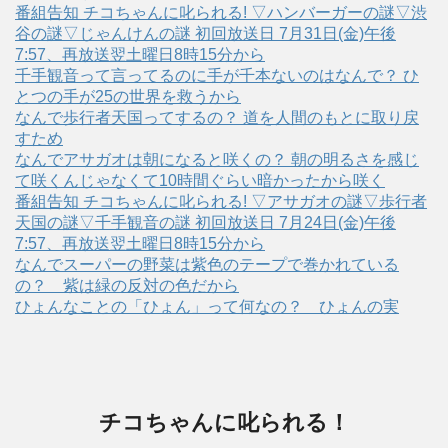
番組告知 チコちゃんに叱られる! ▽ハンバーガーの謎▽渋
谷の謎▽じゃんけんの謎 初回放送日 7月31日(金)午後
7:57、再放送翌土曜日8時15分から
千手観音って言ってるのに手が千本ないのはなんで？ ひ
とつの手が25の世界を救うから
なんで歩行者天国ってするの？ 道を人間のもとに取り戻
すため
なんでアサガオは朝になると咲くの？ 朝の明るさを感じ
て咲くんじゃなくて10時間ぐらい暗かったから咲く
番組告知 チコちゃんに叱られる! ▽アサガオの謎▽歩行者
天国の謎▽千手観音の謎 初回放送日 7月24日(金)午後
7:57、再放送翌土曜日8時15分から
なんでスーパーの野菜は紫色のテープで巻かれている
の？ 紫は緑の反対の色だから
ひょんなことの「ひょん」って何なの？ ひょんの実
チコちゃんに叱られる！