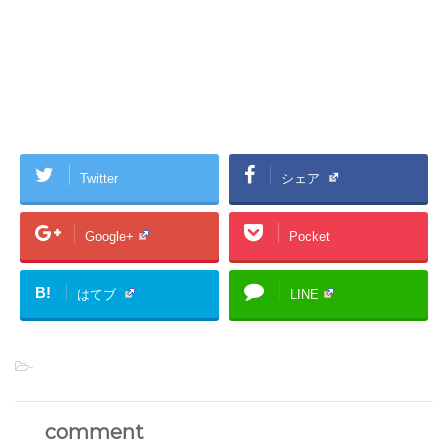
Twitter
シェア
Google+
Pocket
B!
はてブ
LINE
-
comment