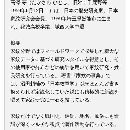
高澤 等（たかさわ ひとし、旧姓：千鹿野等
1959年6月12日 – ）は、日本の歴史研究家。日本
家紋研究会会長。 1959年埼玉県飯能市に生ま
れ、錦城高校卒業、城西大学中退。
概要
家紋分野ではフィールドワークで収集した膨大な
家紋データに基づく研究スタイルを得意とし、そ
の使用家や分布などの統計を用いて家紋研究・姓
氏研究を行っている。 著書『家紋の事典』で
は、沼田頼輔の『日本紋章学』以来ほとんど書き
換えられず定説化していた説にも積極的に新説を
唱えて家紋研究に一石を投じている。
家紋だけでなく戦国史、姓氏、地名、風俗にも造
詣が深くマルチな視点で著作活動を行っている。