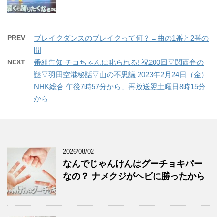
PREV
ブレイクダンスのブレイクって何？→曲の1番と2番の
間
NEXT
番組告知 チコちゃんに叱られる! 祝200回▽関西弁の
謎▽羽田空港秘話▽山の不思議 2023年2月24日（金）
NHK総合 午後7時57分から、再放送翌土曜日8時15分
から
2026/08/02
なんでじゃんけんはグーチョキパー
なの？ ナメクジがヘビに勝ったから