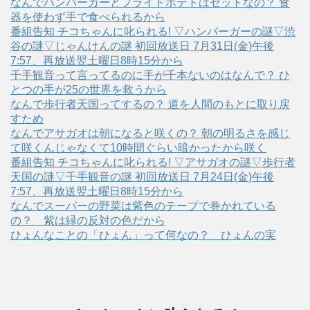
なんでハンバーガーとフライドポテトはセットなの？ 食
器を使わず手で食べられるから
番組告知 チコちゃんに叱られる! ▽ハンバーガーの謎▽渋
谷の謎▽じゃんけんの謎 初回放送日 7月31日(金)午後
7:57、再放送翌土曜日8時15分から
千手観音って言ってるのに手が千本ないのはなんで？ ひ
とつの手が25の世界を救うから
なんで歩行者天国ってするの？ 道を人間のもとに取り戻
すため
なんでアサガオは朝になると咲くの？ 朝の明るさを感じ
て咲くんじゃなくて10時間ぐらい暗かったから咲く
番組告知 チコちゃんに叱られる! ▽アサガオの謎▽歩行者
天国の謎▽千手観音の謎 初回放送日 7月24日(金)午後
7:57、再放送翌土曜日8時15分から
なんでスーパーの野菜は紫色のテープで巻かれている
の？ 紫は緑の反対の色だから
ひょんなことの「ひょん」って何なの？ ひょんの実